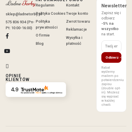
Regulamin
Kontakt
Newsletter
Zapisz się i
Polityka Cookies
Twoje konto
sklep@ladnetorby.pl
odbierz
Polityka
Zwrot towaru
575 836 934 (Pn-
-5% na
prywatności
Pt: 10:00-16:00)
wszystko
Reklamacje
na start.
O firmie
Wysyłka i
Blog
płatność
Odbierz -5%
Rabat
wyślemy
OPINIE
mailem po
KLIENTÓW
potwierdzeniu
zapisu
(double opt-
4.9
in). Możesz
Na podstawie
7834
opinii
z całego okresu
się wypisać
w każdej
chwili.