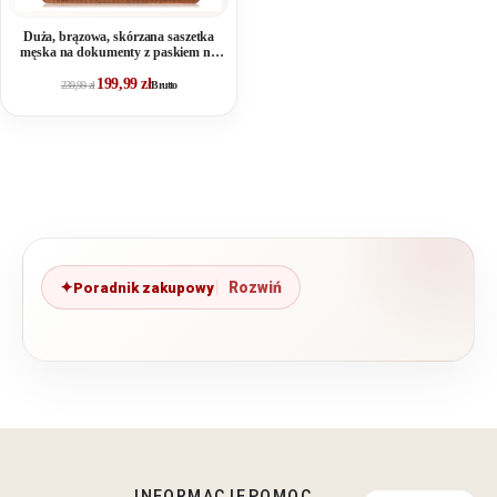
Duża, brązowa, skórzana saszetka
męska na dokumenty z paskiem na
rękę vintage
199,99
zł
239,99
zł
Brutto
Poradnik zakupowy
INFORMACJE
POMOC