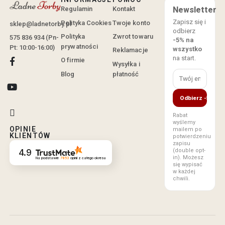
Regulamin
Kontakt
Newsletter
Zapisz się i
Polityka Cookies
Twoje konto
sklep@ladnetorby.pl
odbierz
Polityka
Zwrot towaru
575 836 934 (Pn-
-5% na
prywatności
Pt: 10:00-16:00)
wszystko
Reklamacje
na start.
O firmie
Wysyłka i
Blog
płatność
Odbierz -5%
Rabat
wyślemy
OPINIE
mailem po
KLIENTÓW
potwierdzeniu
zapisu
(double opt-
4.9
in). Możesz
Na podstawie
7853
opinii
z całego okresu
się wypisać
w każdej
chwili.