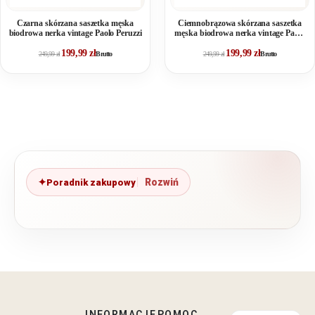
Czarna skórzana saszetka męska
Ciemnobrązowa skórzana saszetka
biodrowa nerka vintage Paolo Peruzzi
męska biodrowa nerka vintage Paolo
Peruzzi
199,99
zł
199,99
zł
249,99
zł
Brutto
249,99
zł
Brutto
Poradnik zakupowy
INFORMACJE
POMOC