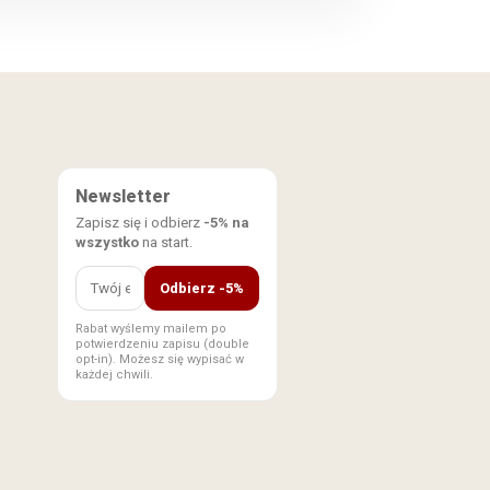
Newsletter
Zapisz się i odbierz
-5% na
wszystko
na start.
Odbierz -5%
Rabat wyślemy mailem po
potwierdzeniu zapisu (double
opt-in). Możesz się wypisać w
każdej chwili.