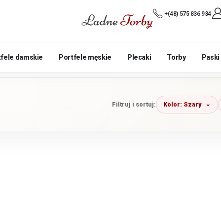
+(48) 575 836 934
tfele damskie
Portfele męskie
Plecaki
Torby
Paski
Kolor: Szary
Filtruj i sortuj: