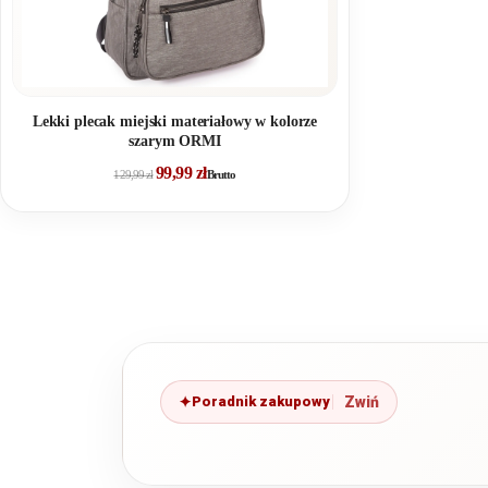
Lekki plecak miejski materiałowy w kolorze
szarym ORMI
99,99
zł
129,99
zł
Brutto
Poradnik zakupowy