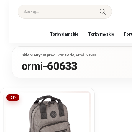
Torby damskie
Torby męskie
Por
Sklep
/
Atrybut produktu: Seria
/
ormi-60633
ormi-60633
-23%