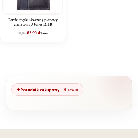
Portfel męski skórzany pionowy
granatowy J Jones RFID
82,99
zł
93,99
zł
Brutto
Poradnik zakupowy