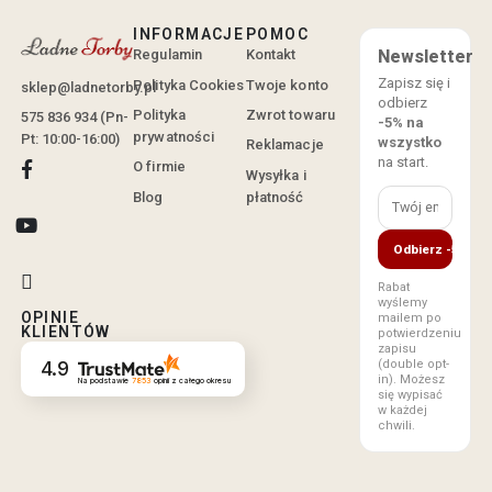
INFORMACJE
POMOC
Regulamin
Kontakt
Newsletter
Zapisz się i
Polityka Cookies
Twoje konto
sklep@ladnetorby.pl
odbierz
Polityka
Zwrot towaru
575 836 934 (Pn-
-5% na
prywatności
Pt: 10:00-16:00)
wszystko
Reklamacje
na start.
O firmie
Wysyłka i
Blog
płatność
Odbierz -5%
Rabat
wyślemy
OPINIE
mailem po
KLIENTÓW
potwierdzeniu
zapisu
(double opt-
4.9
in). Możesz
Na podstawie
7853
opinii
z całego okresu
się wypisać
w każdej
chwili.