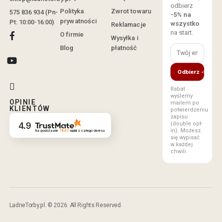
odbierz
Polityka
Zwrot towaru
575 836 934 (Pn-
-5% na
prywatności
Pt: 10:00-16:00)
wszystko
Reklamacje
na start.
O firmie
Wysyłka i
Blog
płatność
Odbierz -5%
Rabat
wyślemy
OPINIE
mailem po
KLIENTÓW
potwierdzeniu
zapisu
(double opt-
4.9
in). Możesz
Na podstawie
7843
opinii
z całego okresu
się wypisać
w każdej
chwili.
LadneTorby.pl. © 2026. All Rights Reserved