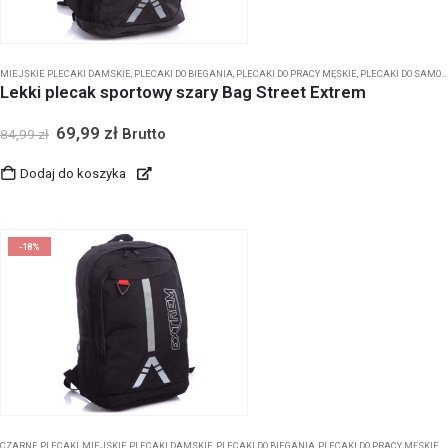
MIEJSKIE PLECAKI DAMSKIE
,
PLECAKI DO BIEGANIA
,
PLECAKI DO PRACY MĘSKIE
,
PLECAKI DO SAMOLOTU
Lekki plecak sportowy szary Bag Street Extrem
69,99
zł
Brutto
84,99
zł
Dodaj do koszyka
-18%
CZARNE PLECAKI
,
MIEJSKIE PLECAKI DAMSKIE
,
PLECAKI DO BIEGANIA
,
PLECAKI DO PRACY MĘSKIE
,
P