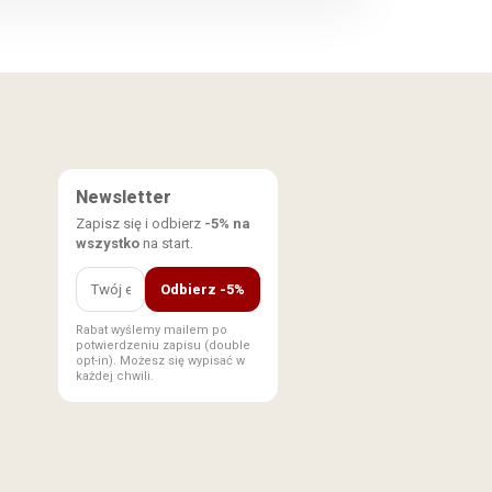
Newsletter
Zapisz się i odbierz
-5% na
wszystko
na start.
Odbierz -5%
Rabat wyślemy mailem po
potwierdzeniu zapisu (double
opt-in). Możesz się wypisać w
każdej chwili.