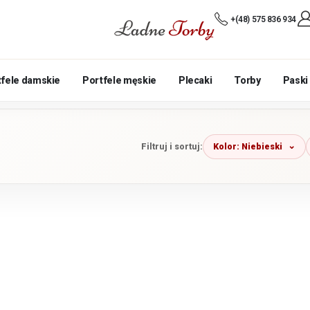
+(48) 575 836 934
tfele damskie
Portfele męskie
Plecaki
Torby
Paski
Kolor: Niebieski
Filtruj i sortuj: