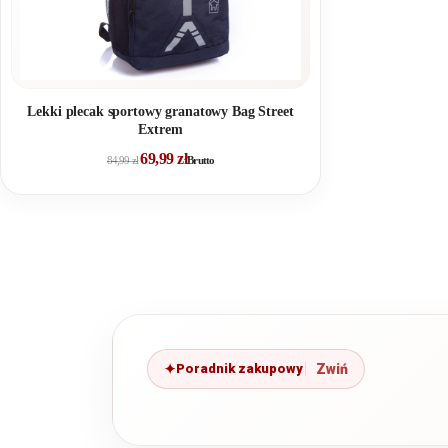
Lekki plecak sportowy granatowy Bag Street
Extrem
69,99
zł
84,99
zł
Brutto
Poradnik zakupowy