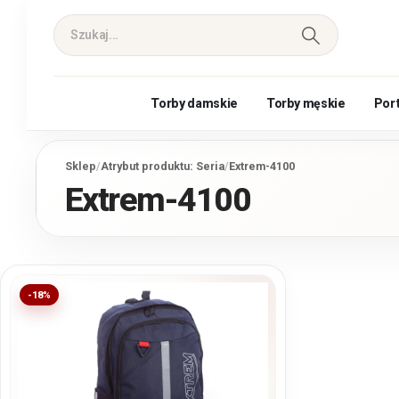
Torby damskie
Torby męskie
Por
Sklep
/
Atrybut produktu: Seria
/
Extrem-4100
Extrem-4100
-18%