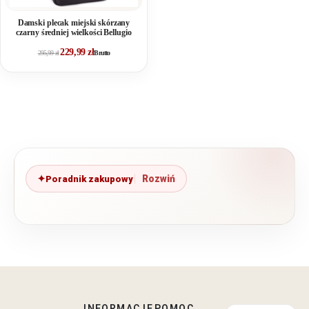
Damski plecak miejski skórzany
czarny średniej wielkości Bellugio
229,99
zł
295,99
zł
Brutto
Poradnik zakupowy
INFORMACJE
POMOC