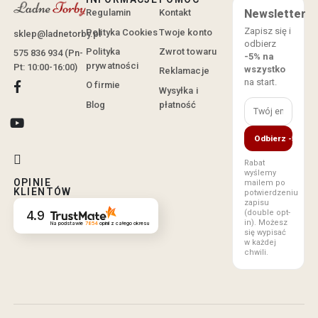
Regulamin
Kontakt
Newsletter
Zapisz się i
Polityka Cookies
Twoje konto
sklep@ladnetorby.pl
odbierz
Polityka
Zwrot towaru
575 836 934 (Pn-
-5% na
prywatności
Pt: 10:00-16:00)
wszystko
Reklamacje
na start.
O firmie
Wysyłka i
Blog
płatność
Odbierz -5%
Rabat
wyślemy
OPINIE
mailem po
KLIENTÓW
potwierdzeniu
zapisu
(double opt-
4.9
in). Możesz
Na podstawie
7854
opinii
z całego okresu
się wypisać
w każdej
chwili.