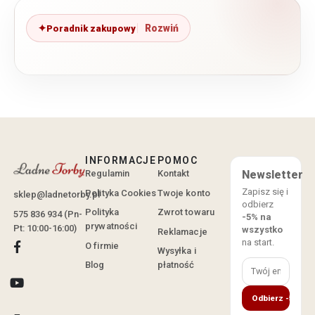
Poradnik zakupowy
INFORMACJE
POMOC
Regulamin
Kontakt
Newsletter
Zapisz się i
Polityka Cookies
Twoje konto
sklep@ladnetorby.pl
odbierz
Polityka
Zwrot towaru
575 836 934 (Pn-
-5% na
prywatności
Pt: 10:00-16:00)
wszystko
Reklamacje
na start.
O firmie
Wysyłka i
Blog
płatność
Odbierz -5%