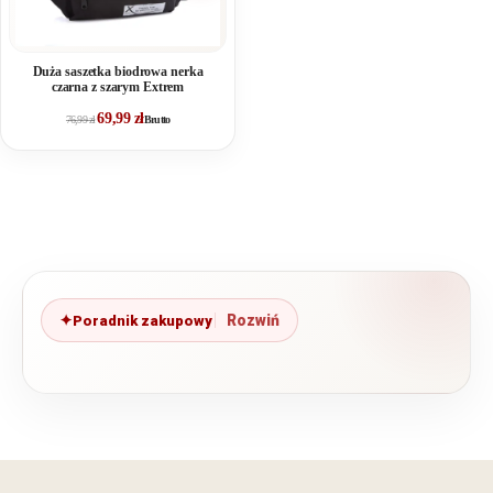
Duża saszetka biodrowa nerka
czarna z szarym Extrem
69,99
zł
76,99
zł
Brutto
Poradnik zakupowy