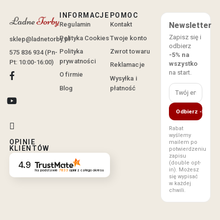
INFORMACJE
POMOC
Regulamin
Kontakt
Newsletter
Zapisz się i
Polityka Cookies
Twoje konto
sklep@ladnetorby.pl
odbierz
Polityka
Zwrot towaru
575 836 934 (Pn-
-5% na
prywatności
Pt: 10:00-16:00)
wszystko
Reklamacje
na start.
O firmie
Wysyłka i
Blog
płatność
Odbierz -5%
Rabat
wyślemy
OPINIE
mailem po
KLIENTÓW
potwierdzeniu
zapisu
(double opt-
4.9
in). Możesz
Na podstawie
7833
opinii
z całego okresu
się wypisać
w każdej
chwili.