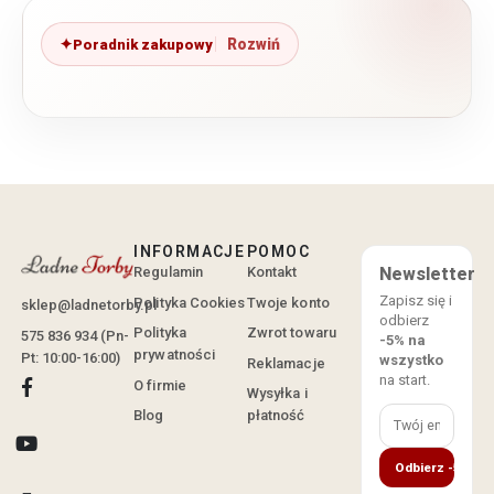
Poradnik zakupowy
INFORMACJE
POMOC
Regulamin
Kontakt
Newsletter
Zapisz się i
Polityka Cookies
Twoje konto
sklep@ladnetorby.pl
odbierz
Polityka
Zwrot towaru
575 836 934 (Pn-
-5% na
prywatności
Pt: 10:00-16:00)
wszystko
Reklamacje
na start.
O firmie
Wysyłka i
Blog
płatność
Odbierz -5%