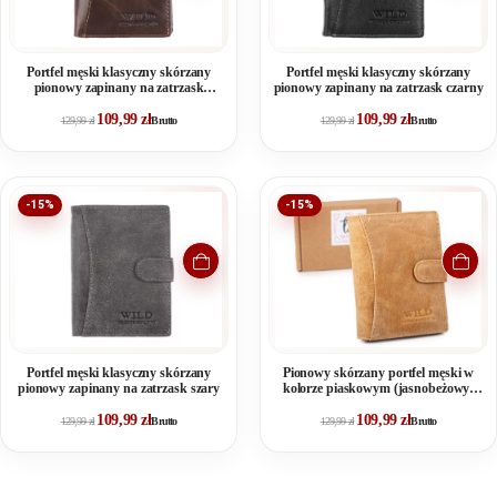
Portfel męski klasyczny skórzany
Portfel męski klasyczny skórzany
pionowy zapinany na zatrzask
pionowy zapinany na zatrzask czarny
ciemny brąz
109,99
zł
109,99
zł
129,99
zł
Brutto
129,99
zł
Brutto
-15%
-15%
Portfel męski klasyczny skórzany
Pionowy skórzany portfel męski w
pionowy zapinany na zatrzask szary
kolorze piaskowym (jasnobeżowy)
RFID
109,99
zł
109,99
zł
129,99
zł
Brutto
129,99
zł
Brutto