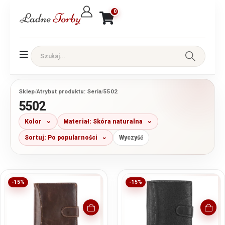
0
Sklep
/
Atrybut produktu: Seria
/
5502
5502
Kolor
Materiał: Skóra naturalna
Sortuj: Po popularności
Wyczyść
-15%
-15%