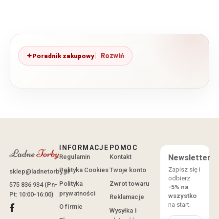
Poradnik zakupowy
INFORMACJE
POMOC
Regulamin
Kontakt
Newsletter
Zapisz się i
Polityka Cookies
Twoje konto
sklep@ladnetorby.pl
odbierz
Polityka
Zwrot towaru
575 836 934 (Pn-
-5% na
prywatności
Pt: 10:00-16:00)
wszystko
Reklamacje
na start.
O firmie
Wysyłka i