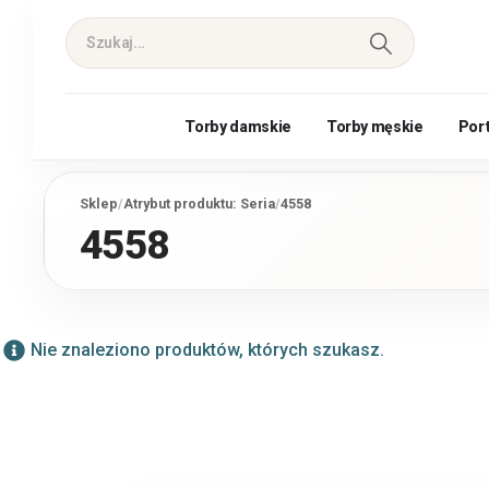
Torby damskie
Torby męskie
Por
Sklep
/
Atrybut produktu: Seria
/
4558
4558
Nie znaleziono produktów, których szukasz.