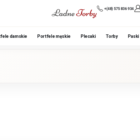
+(48) 575 836 934
tfele damskie
Portfele męskie
Plecaki
Torby
Paski