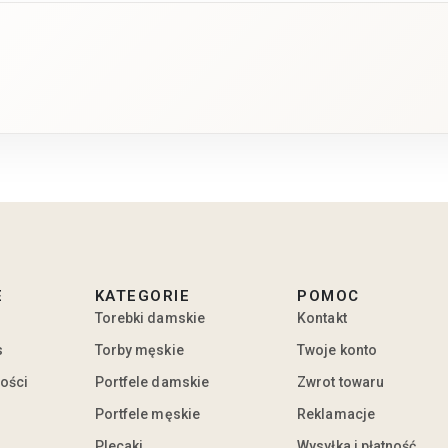
E
KATEGORIE
POMOC
Torebki damskie
Kontakt
s
Torby męskie
Twoje konto
ności
Portfele damskie
Zwrot towaru
Portfele męskie
Reklamacje
Plecaki
Wysyłka i płatność