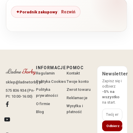
Poradnik zakupowy
INFORMACJE
POMOC
Regulamin
Kontakt
Newsletter
Zapisz się i
Polityka Cookies
Twoje konto
sklep@ladnetorby.pl
odbierz
Polityka
Zwrot towaru
575 836 934 (Pn-
-5% na
prywatności
Pt: 10:00-16:00)
wszystko
Reklamacje
na start.
O firmie
Wysyłka i
Blog
płatność
Odbierz -5%