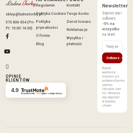
Regulamin
Kontakt
Newsletter
Zapisz się i
Polityka Cookies
Twoje konto
sklep@ladnetorby.pl
odbierz
Polityka
Zwrot towaru
575 836 934 (Pn-
-5% na
prywatności
Pt: 10:00-16:00)
wszystko
Reklamacje
na start.
O firmie
Wysyłka i
Blog
płatność
Odbierz -5%
Rabat
wyślemy
OPINIE
mailem po
KLIENTÓW
potwierdzeniu
zapisu
(double opt-
4.9
in). Możesz
Na podstawie
7855
opinii
z całego okresu
się wypisać
w każdej
chwili.