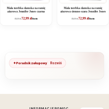
Mała torebka damska na ramię
Mała torebka damska na ramię
ażurowa Jennifer Jones czarna
ażurowa ciemno-szara Jennifer Jones
72,99
zł
72,99
zł
89,99
zł
Brutto
89,99
zł
Brutto
Poradnik zakupowy
INFORMACJE
POMOC