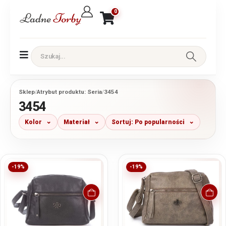
0
Sklep
/
Atrybut produktu: Seria
/
3454
3454
Kolor
Materiał
Sortuj: Po popularności
-19%
-19%