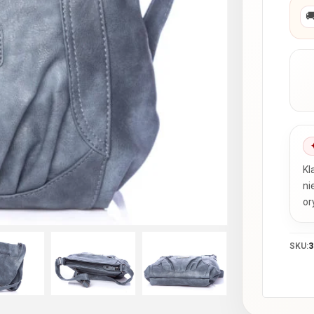

Kl
ni
or
SKU:
3