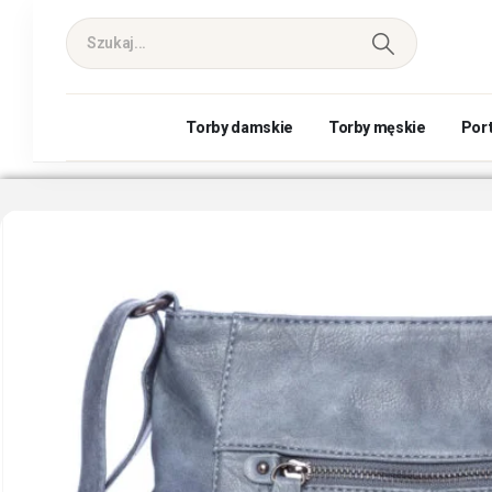
Torby damskie
Torby męskie
Por