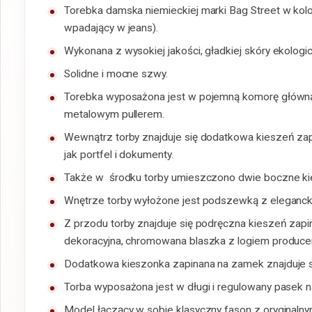
Torebka damska niemieckiej marki Bag Street w kolo
wpadający w jeans).
Wykonana z wysokiej jakości, gładkiej skóry ekologic
Solidne i mocne szwy.
Torebka wyposażona jest w pojemną komorę główną
metalowym pullerem.
Wewnątrz torby znajduje się dodatkowa kieszeń zap
jak portfel i dokumenty.
Także w środku torby umieszczono dwie boczne kies
Wnętrze torby wyłożone jest podszewką z eleganc
Z przodu torby znajduje się podręczna kieszeń zapi
dekoracyjna, chromowana blaszka z logiem produce
Dodatkowa kieszonka zapinana na zamek znajduje się
Torba wyposażona jest w długi i regulowany pasek n
Model łączący w sobie klasyczny fason z oryginalnym