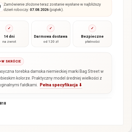
Zamówienie złożone teraz zostanie wysłane w najbliższy

dzień roboczy:
07.08.2026
(piątek).
✓
✓
✓
14 dni
Darmowa dostawa
Bezpieczne
na zwrot
od 120 zł
płatności
W SKRÓCIE
asyczna torebka damska niemieckiej marki Bag Street w
ebieskim kolorze. Praktyczny model średniej wielkości z
yginalnymi fałdkami.
Pełna specyfikacja ⬇
818