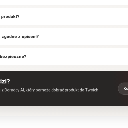
 produkt?
są zgodne z opisem?
 bezpieczne?
dzi?
Ko
aj z Doradcy AI, który pomoże dobrać produkt do Twoich