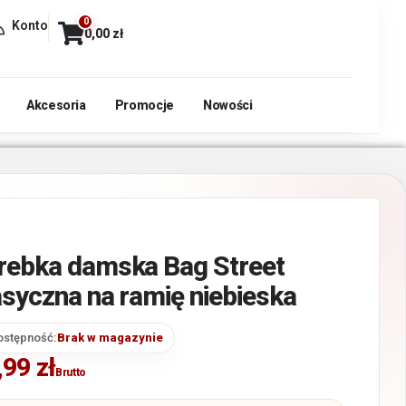
0
Konto
0,00
zł
Akcesoria
Promocje
Nowości
rebka damska Bag Street
asyczna na ramię niebieska
ostępność:
Brak w magazynie
,99
zł
Brutto