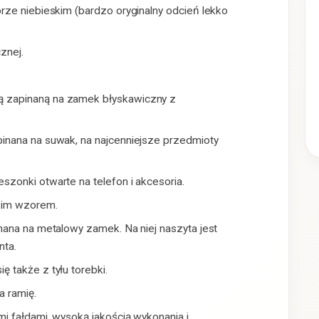
rze niebieskim (bardzo oryginalny odcień lekko
znej.
 zapinaną na zamek błyskawiczny z
inana na suwak, na najcenniejsze przedmioty
zonki otwarte na telefon i akcesoria.
kim wzorem.
nana na metalowy zamek. Na niej naszyta jest
nta.
 także z tyłu torebki.
a ramię.
i fałdami, wysoką jakością wykonania i