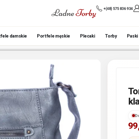
+(48) 575 836 934
tfele damskie
Portfele męskie
Plecaki
Torby
Paski
To
kl
D
99