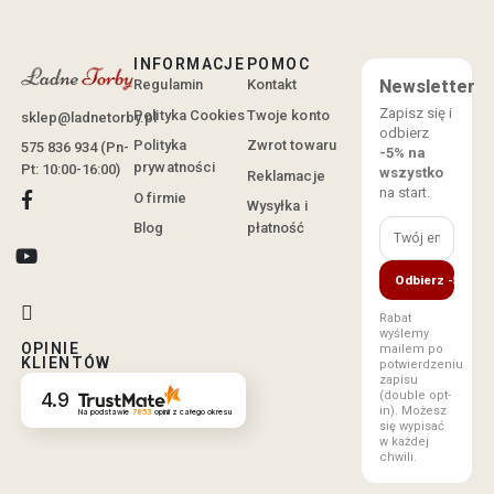
INFORMACJE
POMOC
Regulamin
Kontakt
Newsletter
Zapisz się i
Polityka Cookies
Twoje konto
sklep@ladnetorby.pl
odbierz
Polityka
Zwrot towaru
575 836 934 (Pn-
-5% na
prywatności
Pt: 10:00-16:00)
wszystko
Reklamacje
na start.
O firmie
Wysyłka i
Blog
płatność
Odbierz -5%
Rabat
wyślemy
OPINIE
mailem po
KLIENTÓW
potwierdzeniu
zapisu
(double opt-
4.9
in). Możesz
Na podstawie
7853
opinii
z całego okresu
się wypisać
w każdej
chwili.