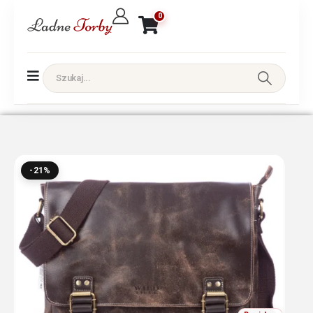
0
-21%