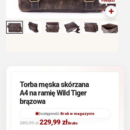
Torba męska skórzana
A4 na ramię Wild Tiger
brązowa
Dostępność:
Brak w magazynie
229,99
zł
289,99
zł
Brutto