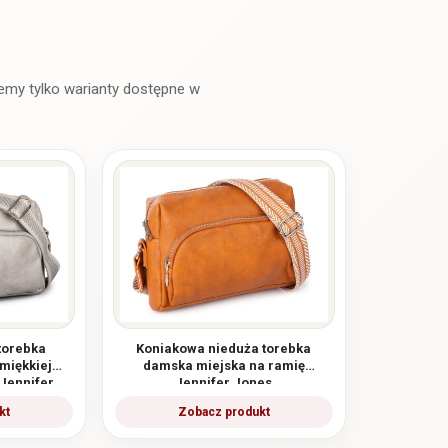
torebka
Koniakowa nieduża torebka
miękkiej
damska miejska na ramię
 Jennifer
Jennifer Jones