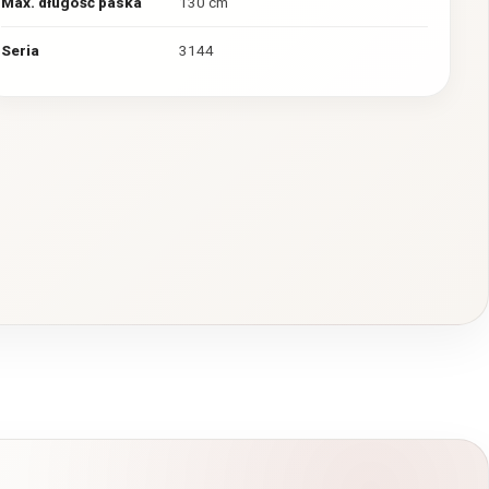
Max. długość paska
130 cm
Seria
3144