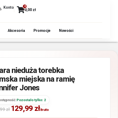
0
Konto
0,00
zł
Akcesoria
Promocje
Nowości
ara nieduża torebka
mska miejska na ramię
nnifer Jones
ostępność:
Pozostało tylko: 2
129,99
zł
,99
zł
Brutto