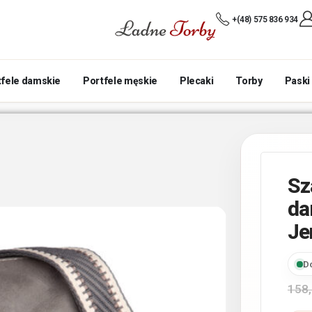
+(48) 575 836 934
tfele damskie
Portfele męskie
Plecaki
Torby
Paski
Sz
da
Je
D
158