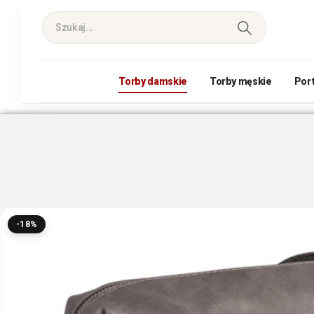
Torby damskie
Torby męskie
Por
-18%