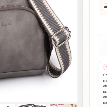

-
Sz
mi
ob
pr
an
pa