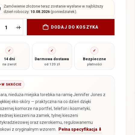
Zamówienie złożone teraz zostanie wysłane w najbliższy

dzień roboczy:
10.08.2026
(poniedziałek).
+
DODAJ DO KOSZYKA
✓
✓
✓
14 dni
Darmowa dostawa
Bezpieczne
na zwrot
od 120 zł
płatności
W SKRÓCIE
ara, nieduża miejska torebka na ramię Jennifer Jones z
ękkiej eko-skóry — praktyczna na co dzień dzięki
szernej komorze na portfel, telefon i kosmetyki,
zedniej kieszeni na zamek, tylnej kieszeni
tykradzieżowej oraz szerokiemu, regulowanemu
skowi z oryginalnym wzorem.
Pełna specyfikacja ⬇