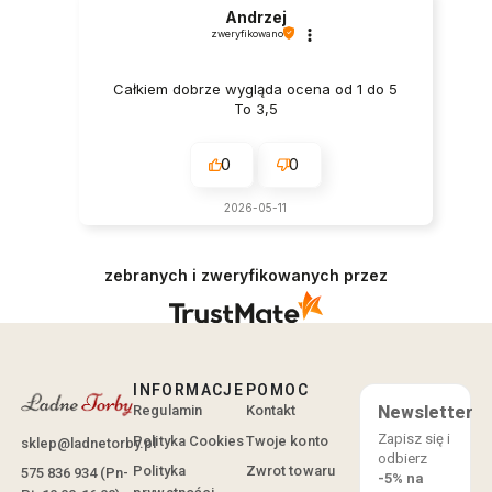
Andrzej
zweryfikowano
Całkiem dobrze wygląda ocena od 1 do 5
To 3,5
0
0
2026-05-11
zebranych i zweryfikowanych przez
INFORMACJE
POMOC
Regulamin
Kontakt
Newsletter
Zapisz się i
Polityka Cookies
Twoje konto
sklep@ladnetorby.pl
odbierz
Polityka
Zwrot towaru
575 836 934 (Pn-
-5% na