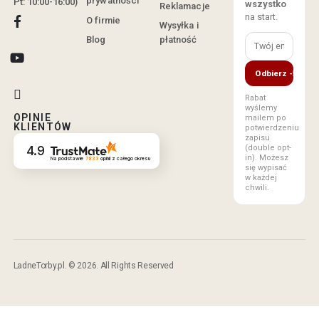
prywatności
Pt: 10:00-16:00)
wszystko
Reklamacje
na start.
O firmie
Wysyłka i
Blog
płatność
Odbierz -5%
Rabat
wyślemy
OPINIE
mailem po
KLIENTÓW
potwierdzeniu
zapisu
(double opt-
4.9
in). Możesz
Na podstawie
7833
opinii
z całego okresu
się wypisać
w każdej
chwili.
LadneTorby.pl. © 2026. All Rights Reserved