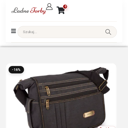
0
-16%