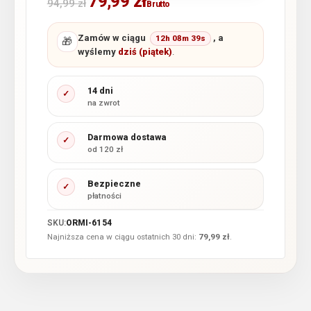
79,99
zł
94,99
zł
Brutto
Zamów w ciągu
, a
12h 08m 38s
🎁
wyślemy
dziś (piątek)
.
14 dni
✓
na zwrot
Darmowa dostawa
✓
od 120 zł
Bezpieczne
✓
płatności
SKU:
ORMI-6154
Najniższa cena w ciągu ostatnich 30 dni:
79,99
zł
.