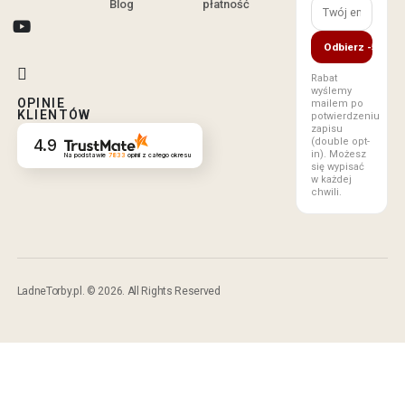
Blog
płatność
Odbierz -5%
Rabat
wyślemy
OPINIE
mailem po
KLIENTÓW
potwierdzeniu
zapisu
(double opt-
4.9
in). Możesz
Na podstawie
7833
opinii
z całego okresu
się wypisać
w każdej
chwili.
LadneTorby.pl. © 2026. All Rights Reserved