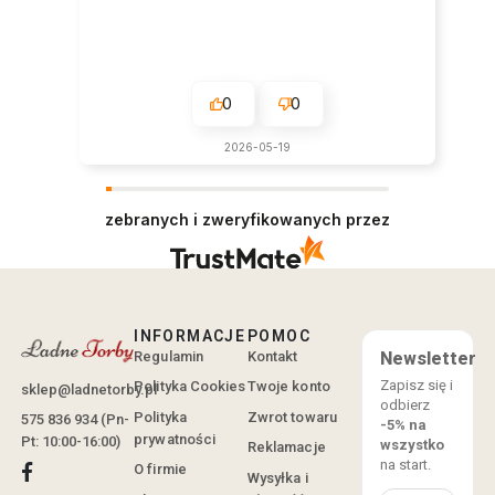
0
0
2026-05-19
zebranych i zweryfikowanych przez
INFORMACJE
POMOC
Regulamin
Kontakt
Newsletter
Zapisz się i
Polityka Cookies
Twoje konto
sklep@ladnetorby.pl
odbierz
Polityka
Zwrot towaru
575 836 934 (Pn-
-5% na
prywatności
Pt: 10:00-16:00)
wszystko
Reklamacje
na start.
O firmie
Wysyłka i