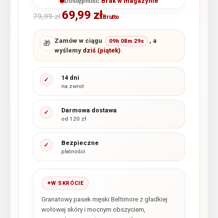
Dostępność:
Brak w magazynie
69,99
zł
79,99
zł
Brutto
Zamów w ciągu
, a
09h 08m 28s
🎁
wyślemy
dziś (piątek)
.
14 dni
✓
na zwrot
Darmowa dostawa
✓
od 120 zł
Bezpieczne
✓
płatności
W SKRÓCIE
Granatowy pasek męski Beltimore z gładkiej
wołowej skóry i mocnym obszyciem,