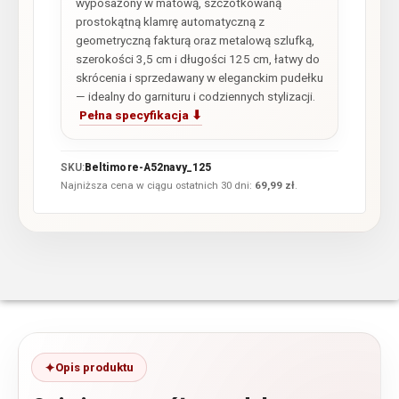
wyposażony w matową, szczotkowaną
prostokątną klamrę automatyczną z
geometryczną fakturą oraz metalową szlufką,
szerokości 3,5 cm i długości 125 cm, łatwy do
skrócenia i sprzedawany w eleganckim pudełku
— idealny do garnituru i codziennych stylizacji.
Pełna specyfikacja ⬇
SKU:
Beltimore-A52navy_125
Najniższa cena w ciągu ostatnich 30 dni:
69,99
zł
.
Opis produktu