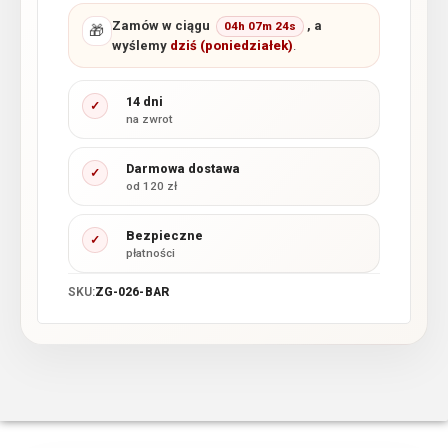
Zamów w ciągu
, a
04h 07m 24s
🎁
wyślemy
dziś (poniedziałek)
.
14 dni
✓
na zwrot
Darmowa dostawa
✓
od 120 zł
Bezpieczne
✓
płatności
SKU:
ZG-026-BAR