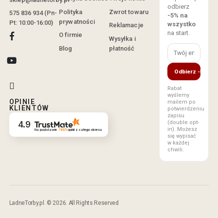
odbierz
Polityka
Zwrot towaru
575 836 934 (Pn-
-5% na
prywatności
Pt: 10:00-16:00)
wszystko
Reklamacje
na start.
O firmie
Wysyłka i
Blog
płatność
Odbierz -5%
Rabat
wyślemy
OPINIE
mailem po
KLIENTÓW
potwierdzeniu
zapisu
(double opt-
4.9
in). Możesz
Na podstawie
7865
opinii
z całego okresu
się wypisać
w każdej
chwili.
LadneTorby.pl. © 2026. All Rights Reserved