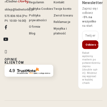
Regulamin
Kontakt
Newsletter
Zapisz się i
Polityka Cookies
Twoje konto
sklep@ladnetorby.pl
odbierz
Polityka
Zwrot towaru
575 836 934 (Pn-
-5% na
prywatności
Pt: 10:00-16:00)
wszystko
Reklamacje
na start.
O firmie
Wysyłka i
Blog
płatność
Odbierz -5%
Rabat
wyślemy
OPINIE
mailem po
KLIENTÓW
potwierdzeniu
zapisu
(double opt-
4.9
in). Możesz
Na podstawie
7854
opinii
z całego okresu
się wypisać
w każdej
chwili.