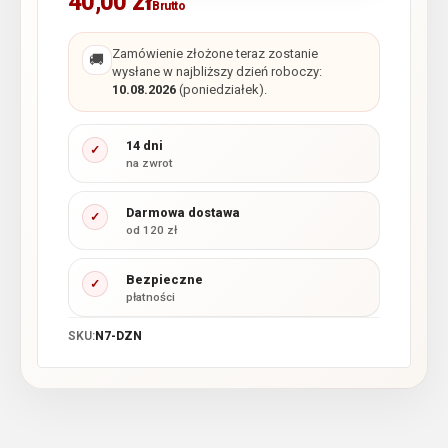
40,00
zł
Brutto
Zamówienie złożone teraz zostanie
🚚
wysłane w najbliższy dzień roboczy:
10.08.2026
(poniedziałek).
14 dni
✓
na zwrot
Darmowa dostawa
✓
od 120 zł
Bezpieczne
✓
płatności
SKU:
N7-DZN