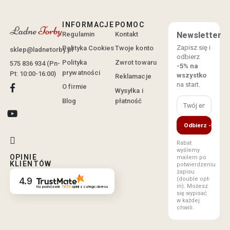
INFORMACJE
POMOC
Regulamin
Kontakt
Newsletter
Zapisz się i
Polityka Cookies
Twoje konto
sklep@ladnetorby.pl
odbierz
Polityka
Zwrot towaru
575 836 934 (Pn-
-5% na
prywatności
Pt: 10:00-16:00)
wszystko
Reklamacje
na start.
O firmie
Wysyłka i
Blog
płatność
Odbierz -5%
Rabat
wyślemy
OPINIE
mailem po
KLIENTÓW
potwierdzeniu
zapisu
(double opt-
4.9
in). Możesz
Na podstawie
7853
opinii
z całego okresu
się wypisać
w każdej
chwili.