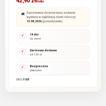
42,90
zł
Brutto
Zamówienie złożone teraz zostanie
🚚
wysłane w najbliższy dzień roboczy:
10.08.2026
(poniedziałek).
14 dni
✓
na zwrot
Darmowa dostawa
✓
od 120 zł
Bezpieczne
✓
płatności
SKU:
1105