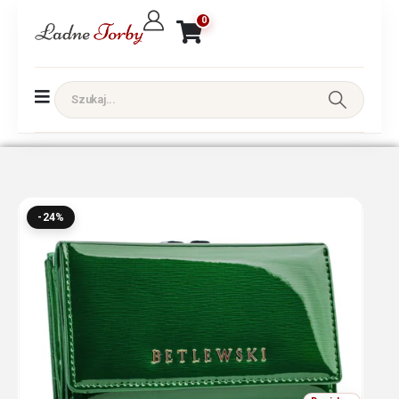
0
-24%