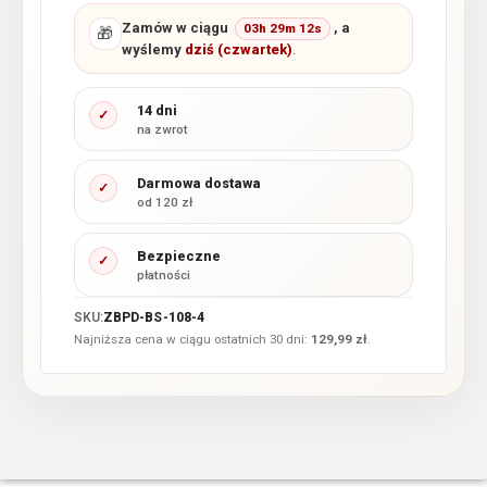
Zamów w ciągu
, a
03h 29m 11s
🎁
wyślemy
dziś (czwartek)
.
14 dni
✓
na zwrot
Darmowa dostawa
✓
od 120 zł
Bezpieczne
✓
płatności
SKU:
ZBPD-BS-108-4
Najniższa cena w ciągu ostatnich 30 dni:
129,99
zł
.