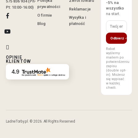
Polityka
Zwrot towaru
575 836 934 (Pn-
-5% na
prywatności
Pt: 10:00-16:00)
wszystko
Reklamacje
na start.
O firmie
Wysyłka i
Blog
płatność
Odbierz -5%
Rabat
wyślemy
OPINIE
mailem po
KLIENTÓW
potwierdzeniu
zapisu
(double opt-
4.9
in). Możesz
Na podstawie
7833
opinii
z całego okresu
się wypisać
w każdej
chwili.
LadneTorby.pl. © 2026. All Rights Reserved