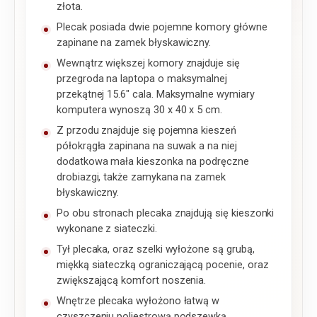
złota.
Plecak posiada dwie pojemne komory główne
zapinane na zamek błyskawiczny.
Wewnątrz większej komory znajduje się
przegroda na laptopa o maksymalnej
przekątnej 15.6″ cala. Maksymalne wymiary
komputera wynoszą 30 x 40 x 5 cm.
Z przodu znajduje się pojemna kieszeń
półokrągła zapinana na suwak a na niej
dodatkowa mała kieszonka na podręczne
drobiazgi, także zamykana na zamek
błyskawiczny.
Po obu stronach plecaka znajdują się kieszonki
wykonane z siateczki.
Tył plecaka, oraz szelki wyłożone są grubą,
miękką siateczką ograniczającą pocenie, oraz
zwiększającą komfort noszenia.
Wnętrze plecaka wyłożono łatwą w
czyszczeniu poliestrową podszewką