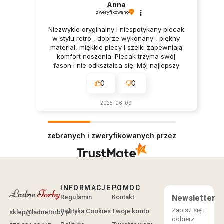
Anna
zweryfikowano
Niezwykle oryginalny i niespotykany plecak
w stylu retro , dobrze wykonany , piękny
materiał, miękkie plecy i szelki zapewniają
komfort noszenia. Plecak trzyma swój
fason i nie odkształca się. Mój najlepszy
plecak i do tego w pięknym stylu. Dziękuję
0
0
2025-06-09
zebranych i zweryfikowanych przez
INFORMACJE
POMOC
Regulamin
Kontakt
Newsletter
Zapisz się i
Polityka Cookies
Twoje konto
sklep@ladnetorby.pl
odbierz