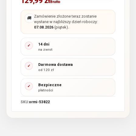
129,99
zł
Brutto
Zamówienie złożone teraz zostanie
🚚
wysłane w najbliższy dzień roboczy:
07.08.2026
(piątek).
14 dni
✓
na zwrot
Darmowa dostawa
✓
od 120 zł
Bezpieczne
✓
płatności
SKU:
ormi-53822