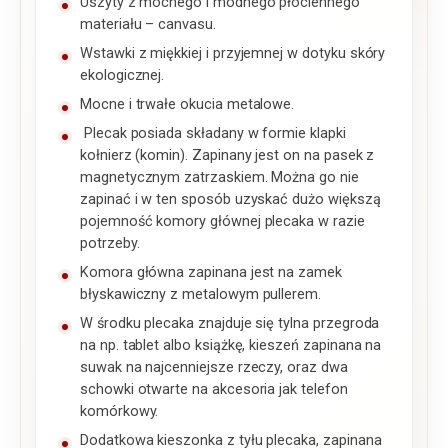
Uszyty z mocnego i modnego płóciennego
materiału – canvasu.
Wstawki z miękkiej i przyjemnej w dotyku skóry
ekologicznej.
Mocne i trwałe okucia metalowe.
Plecak posiada składany w formie klapki
kołnierz (komin). Zapinany jest on na pasek z
magnetycznym zatrzaskiem. Można go nie
zapinać i w ten sposób uzyskać dużo większą
pojemność komory głównej plecaka w razie
potrzeby.
Komora główna zapinana jest na zamek
błyskawiczny z metalowym pullerem.
W środku plecaka znajduje się tylna przegroda
na np. tablet albo książkę, kieszeń zapinana na
suwak na najcenniejsze rzeczy, oraz dwa
schowki otwarte na akcesoria jak telefon
komórkowy.
Dodatkowa kieszonka z tyłu plecaka, zapinana