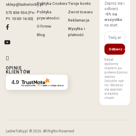
Zapisz się i
Polityka Cookies
Twoje konto
sklep@ladnetorby.pl
odbierz
Polityka
Zwrot towaru
575 836 934 (Pn-
-5% na
prywatności
Pt: 10:00-16:00)
wszystko
Reklamacje
na start.
O firmie
Wysyłka i
Blog
płatność
Odbierz -5%
Rabat
wyślemy
OPINIE
mailem po
KLIENTÓW
potwierdzeniu
zapisu
(double opt-
4.9
in). Możesz
Na podstawie
7854
opinii
z całego okresu
się wypisać
w każdej
chwili.
LadneTorby.pl. © 2026. All Rights Reserved