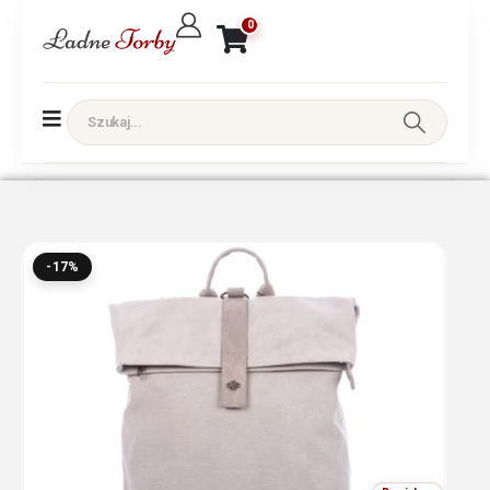
0
-17%