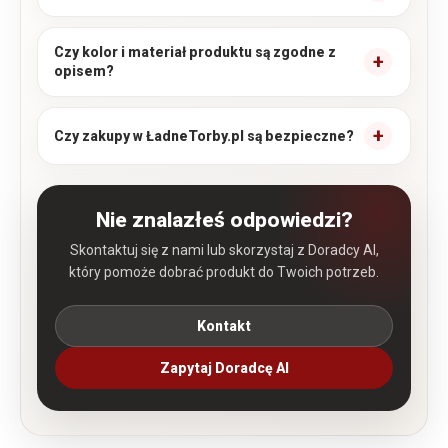
Czy kolor i materiał produktu są zgodne z
opisem?
Czy zakupy w ŁadneTorby.pl są bezpieczne?
Nie znalazłeś odpowiedzi?
Skontaktuj się z nami lub skorzystaj z Doradcy AI,
który pomoże dobrać produkt do Twoich potrzeb.
Kontakt
Zapytaj Doradcę AI