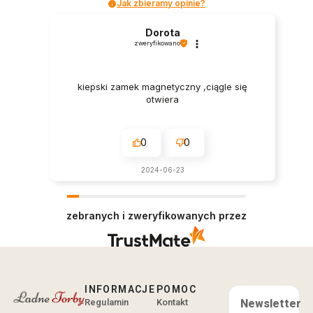
Jak zbieramy opinie?
Dorota
zweryfikowano
kiepski zamek magnetyczny ,ciągle się
otwiera
0
0
2024-06-23
zebranych i zweryfikowanych przez
INFORMACJE
POMOC
Regulamin
Kontakt
Newsletter