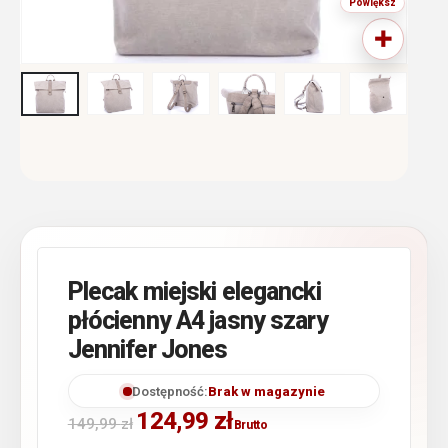
Plecak miejski elegancki
płócienny A4 jasny szary
Jennifer Jones
Dostępność:
Brak w magazynie
124,99
zł
149,99
zł
Brutto