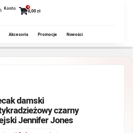
0
Konto
0,00
zł
Akcesoria
Promocje
Nowości
ecak damski
tykradzieżowy czarny
ejski Jennifer Jones