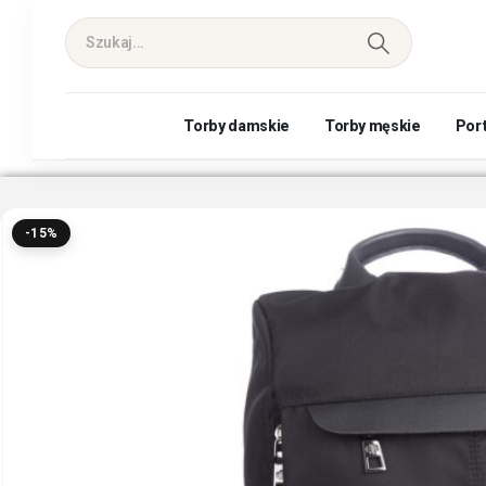
Torby damskie
Torby męskie
Por
-15%