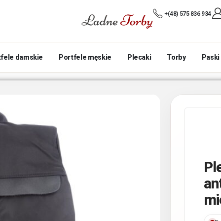
+(48) 575 836 934
tfele damskie
Portfele męskie
Plecaki
Torby
Paski
Pl
an
mi