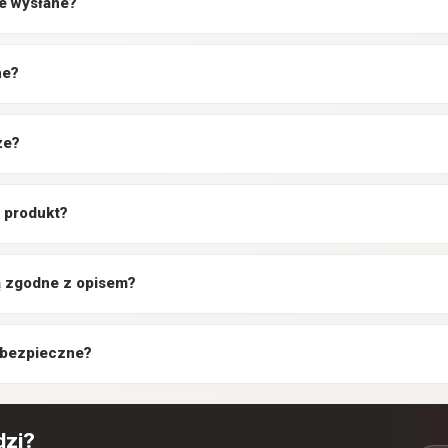
e wysłane?
ne?
ze?
 produkt?
są zgodne z opisem?
 bezpieczne?
dzi?