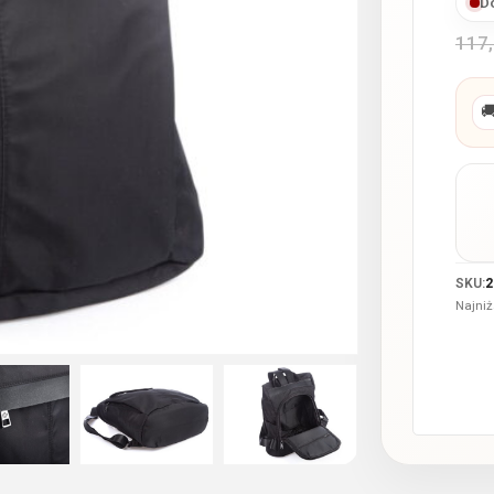
D
117

SKU:
2
Najniż