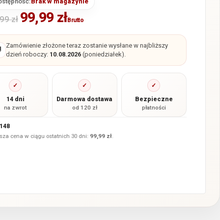
ostępność:
Brak w magazynie
99,99
zł
,99
zł
Brutto
Zamówienie złożone teraz zostanie wysłane w najbliższy

dzień roboczy:
10.08.2026
(poniedziałek).
✓
✓
✓
14 dni
Darmowa dostawa
Bezpieczne
na zwrot
od 120 zł
płatności
148
sza cena w ciągu ostatnich 30 dni:
99,99
zł
.