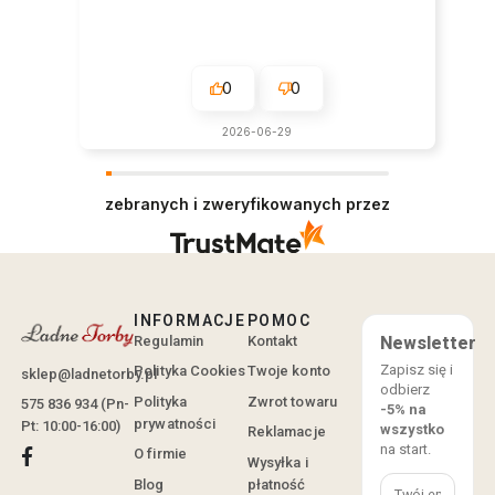
0
0
2026-06-29
zebranych i zweryfikowanych przez
INFORMACJE
POMOC
Regulamin
Kontakt
Newsletter
Zapisz się i
Polityka Cookies
Twoje konto
sklep@ladnetorby.pl
odbierz
Polityka
Zwrot towaru
575 836 934 (Pn-
-5% na
prywatności
Pt: 10:00-16:00)
wszystko
Reklamacje
na start.
O firmie
Wysyłka i
Blog
płatność