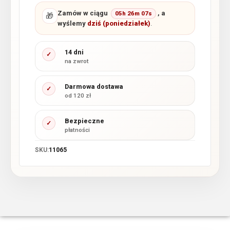
Zamów w ciągu
, a
05h 26m 06s
🎁
wyślemy
dziś (poniedziałek)
.
14 dni
✓
na zwrot
Darmowa dostawa
✓
od 120 zł
Bezpieczne
✓
płatności
SKU:
11065