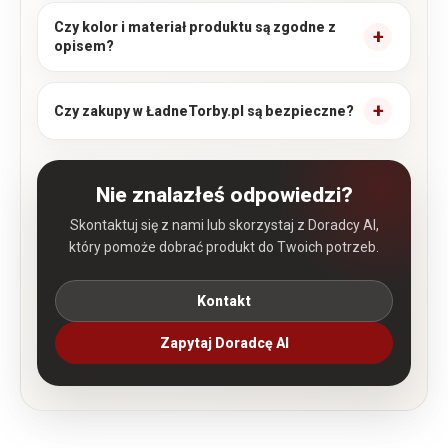
Czy kolor i materiał produktu są zgodne z
opisem?
Czy zakupy w ŁadneTorby.pl są bezpieczne?
Nie znalazłeś odpowiedzi?
Skontaktuj się z nami lub skorzystaj z Doradcy AI,
który pomoże dobrać produkt do Twoich potrzeb.
Kontakt
Zapytaj Doradcę AI