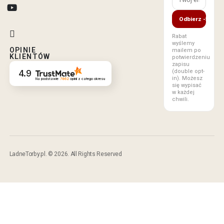
Odbierz -5%
Rabat
wyślemy
OPINIE
mailem po
KLIENTÓW
potwierdzeniu
zapisu
(double opt-
4.9
in). Możesz
Na podstawie
7862
opinii
z całego okresu
się wypisać
w każdej
chwili.
LadneTorby.pl. © 2026. All Rights Reserved