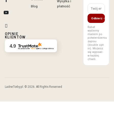
Wysyłka i
Blog
płatność
Odbierz -5%
Rabat
wyślemy
OPINIE
mailem po
KLIENTÓW
potwierdzeniu
zapisu
4.9
(double opt-
in). Możesz
Na podstawie
7832
opinii
z całego okresu
się wypisać
w każdej
chwili.
LadneTorby.pl. © 2026. All Rights Reserved