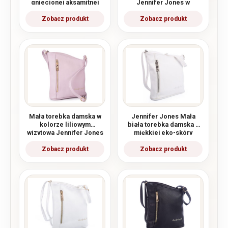
gniecionej aksamitnej
Jennifer Jones w
skóry ekologicznej
kolorze
ciemnobeżowym taupe
Mała torebka damska w
Jennifer Jones Mała
kolorze liliowym
biała torebka damska z
wizytowa Jennifer Jones
miękkiej eko-skóry