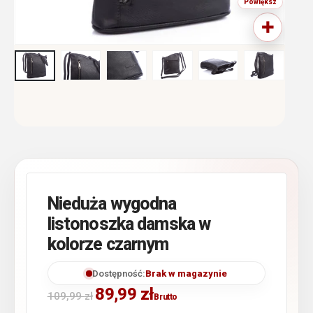
Nieduża wygodna
listonoszka damska w
kolorze czarnym
Dostępność:
Brak w magazynie
89,99
zł
109,99
zł
Brutto