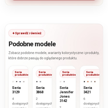
Sprawdź również
Podobne modele
Zobacz podobne modele, warianty kolorystyczne i produkty,
które dobrze pasują do oglądanego produktu.
Seria
Seria
Seria
Seria
produktów
produktów
produktów
produktów
Seria
Seria
Seria
Seria
3129
3868
Jennifer
3421
Jones
4
2
6
3142
dostępnych
dostępnych
dostępnych
2