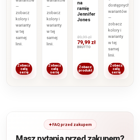
wariantów
wariantów
na
dostępnych
—
—
ramię
wariantów
zobacz
zobacz
Jennifer
—
kolory i
kolory i
Jones
zobacz
warianty
warianty
kolory i
w tej
w tej
warianty
89,99
zł
samej
samej
79,99
zł
w tej
linii.
linii.
BRUTTO
samej
linii.
Zobacz
Zobacz
Zobacz
Zobacz
całą
całą
całą
produkt
serię
serię
serię
FAQ przed zakupem
Masz pytania przed zakupem?