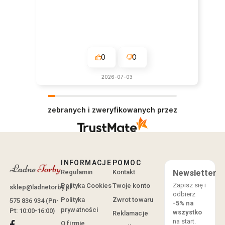
0
0
2026-07-03
zebranych i zweryfikowanych przez
INFORMACJE
POMOC
Regulamin
Kontakt
Newsletter
Zapisz się i
Polityka Cookies
Twoje konto
sklep@ladnetorby.pl
odbierz
Polityka
Zwrot towaru
575 836 934 (Pn-
-5% na
prywatności
Pt: 10:00-16:00)
wszystko
Reklamacje
na start.
O firmie