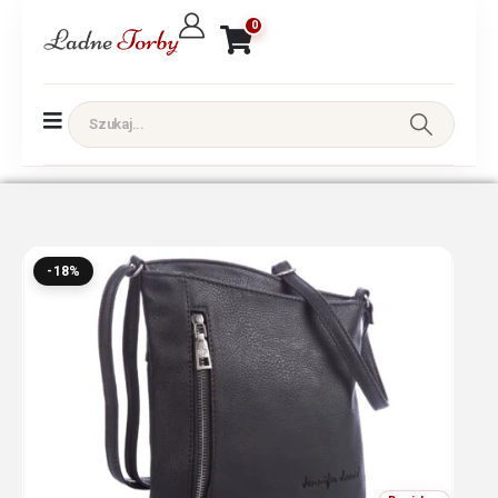
0
-18%