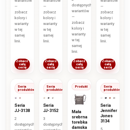
wariantów
wariantów
wariantów
dostępnych
—
—
—
wariantów
zobacz
zobacz
zobacz
—
kolory i
kolory i
kolory i
zobacz
warianty
warianty
warianty
kolory i
w tej
w tej
w tej
warianty
samej
samej
samej
w tej
linii.
linii.
linii.
samej
linii.
Zobacz
Zobacz
Zobacz
Zobacz
całą
całą
całą
całą
serię
serię
serię
serię
Seria
Seria
Produkt
Seria
produktów
produktów
produktów
Seria
Seria
Seria
JJ-3138
JJ-3152
Jennifer
Mała
Jones
srebrna
2
3
3134
torebka
dostępnych
dostępnych
damska
5