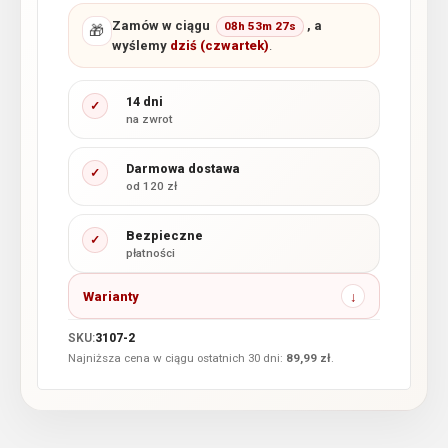
Zamów w ciągu
, a
08h 53m 26s
🎁
wyślemy
dziś (czwartek)
.
14 dni
✓
na zwrot
Darmowa dostawa
✓
od 120 zł
Bezpieczne
✓
płatności
Warianty
SKU:
3107-2
Najniższa cena w ciągu ostatnich 30 dni:
89,99
zł
.