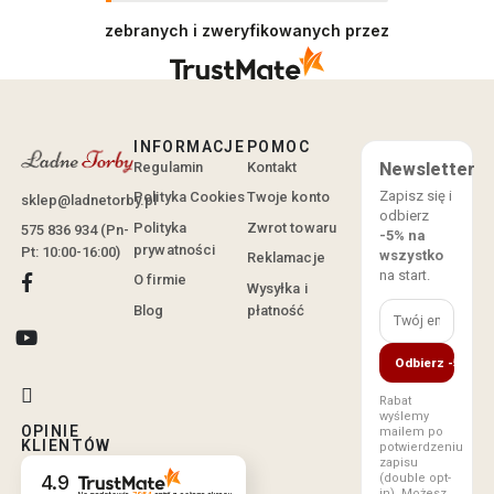
zebranych i zweryfikowanych przez
INFORMACJE
POMOC
Regulamin
Kontakt
Newsletter
Zapisz się i
Polityka Cookies
Twoje konto
sklep@ladnetorby.pl
odbierz
Polityka
Zwrot towaru
575 836 934 (Pn-
-5% na
prywatności
Pt: 10:00-16:00)
wszystko
Reklamacje
na start.
O firmie
Wysyłka i
Blog
płatność
Odbierz -5%
Rabat
wyślemy
OPINIE
mailem po
KLIENTÓW
potwierdzeniu
zapisu
(double opt-
4.9
in). Możesz