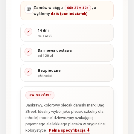
Zamów w ciągu
, a
06h 37m 42s
🎁
wyślemy
dziś (poniedziałek)
.
14 dni
✓
na zwrot
Darmowa dostawa
✓
od 120 zł
Bezpieczne
✓
płatności
W SKRÓCIE
Jaskrawy, kolorowy plecak damski marki Bag
Street. Idealny wybór jako plecak szkolny dla
młodej, modnej dziewczyny szukającej
pojemnego ale lekkiego plecaka w oryginalnej
kolorystyce.
Pełna specyfikacja ⬇