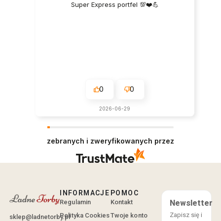
Super Express portfel 💯❤️💪
0
0
2026-06-29
zebranych i zweryfikowanych przez
INFORMACJE
POMOC
Regulamin
Kontakt
Newsletter
Zapisz się i
Polityka Cookies
Twoje konto
sklep@ladnetorby.pl