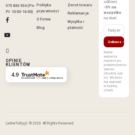
odbierz
Polityka
Zwrot towaru
575 836 934 (Pn-
-5% na
prywatności
Pt: 10:00-16:00)
wszystko
Reklamacje
na start.
O firmie
Wysyłka i
Blog
płatność
Odbierz -5%
Rabat
wyślemy
OPINIE
mailem po
KLIENTÓW
potwierdzeniu
zapisu
(double opt-
4.9
in). Możesz
Na podstawie
7855
opinii
z całego okresu
się wypisać
w każdej
chwili.
LadneTorby.pl. © 2026. All Rights Reserved