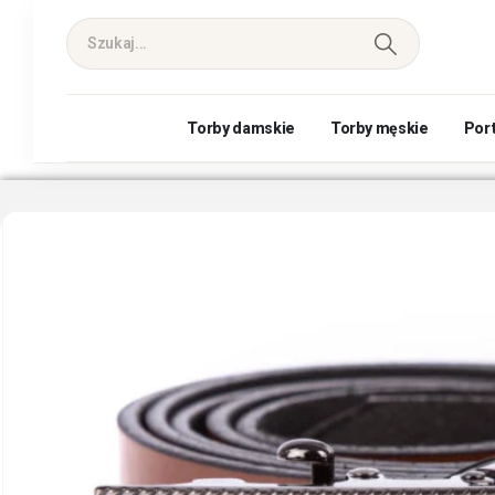
Torby damskie
Torby męskie
Por