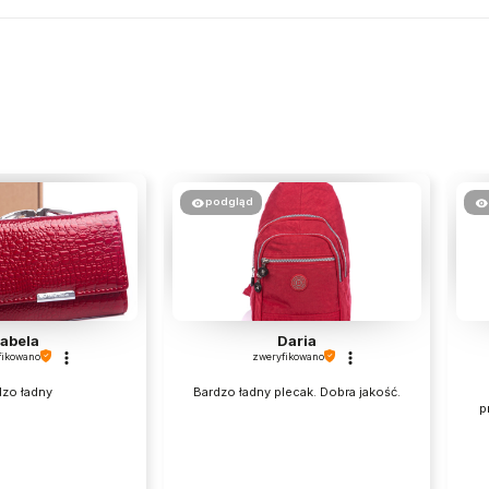
podgląd
zabela
Daria
fikowano
zweryfikowano
dzo ładny
Bardzo ładny plecak. Dobra jakość.
p