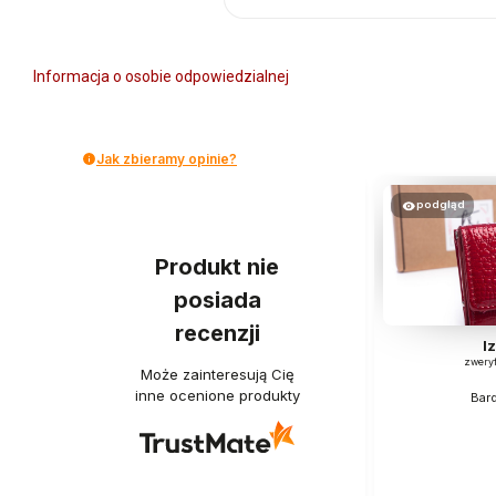
Informacja o osobie odpowiedzialnej
Jak zbieramy opinie?
podgląd
podgląd
Produkt nie
posiada
recenzji
Joanna
I
zweryfikowano
zwery
Może zainteresują Cię
inne ocenione produkty
Bardzo fajna, materiał porządny taki
Bar
jaki oczekiwałam. Był to prezent dla
taty i okazał się strzałem w 10🔥