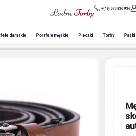
+(48) 575 836 934
tfele damskie
Portfele męskie
Plecaki
Torby
Paski
Mę
sk
au