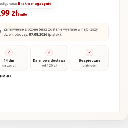
ostępność:
Brak w magazynie
,99
zł
Brutto
Zamówienie złożone teraz zostanie wysłane w najbliższy

dzień roboczy:
07.08.2026
(piątek).
✓
✓
✓
14 dni
Darmowa dostawa
Bezpieczne
na zwrot
od 120 zł
płatności
PM-07