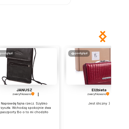
podgląd
podgląd
JANUSZ
Elżbieta
zweryfikowano
zweryfikowano
Naprawdę fajna rzecz. Szybko
Jest śliczny :)
rzyszła. Wchodzą spokojnie dwa
paszporty Bo o to mi chodziło