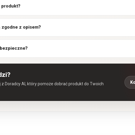
 produkt?
są zgodne z opisem?
 bezpieczne?
dzi?
Ko
aj z Doradcy AI, który pomoże dobrać produkt do Twoich