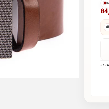
D
84

SKU:
S