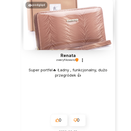
podgląd
Renata
zweryfikowano
Super portfel🔥 Ładny , funkcjonalny, dużo
przegródek 👍️
0
0