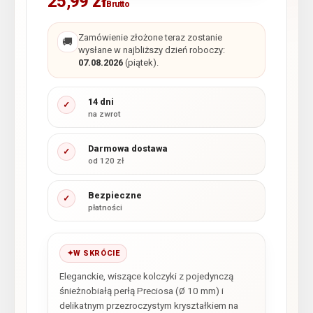
25,99
zł
Brutto
Zamówienie złożone teraz zostanie
🚚
wysłane w najbliższy dzień roboczy:
07.08.2026
(piątek).
14 dni
✓
na zwrot
Darmowa dostawa
✓
od 120 zł
Bezpieczne
✓
płatności
W SKRÓCIE
Eleganckie, wiszące kolczyki z pojedynczą
śnieżnobiałą perłą Preciosa (Ø 10 mm) i
delikatnym przezroczystym kryształkiem na