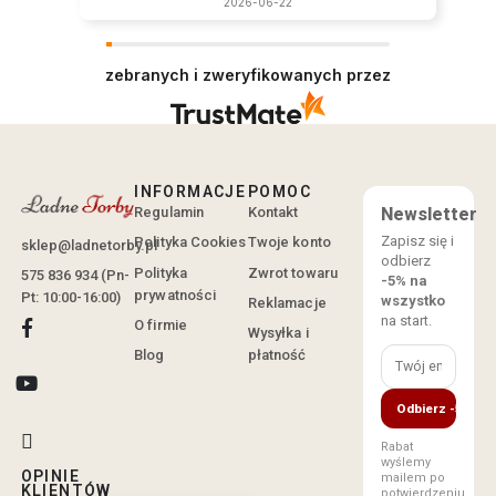
2026-06-22
zebranych i zweryfikowanych przez
INFORMACJE
POMOC
Regulamin
Kontakt
Newsletter
Zapisz się i
Polityka Cookies
Twoje konto
sklep@ladnetorby.pl
odbierz
Polityka
Zwrot towaru
575 836 934 (Pn-
-5% na
prywatności
Pt: 10:00-16:00)
wszystko
Reklamacje
na start.
O firmie
Wysyłka i
Blog
płatność
Odbierz -5%
Rabat
wyślemy
OPINIE
mailem po
KLIENTÓW
potwierdzeniu