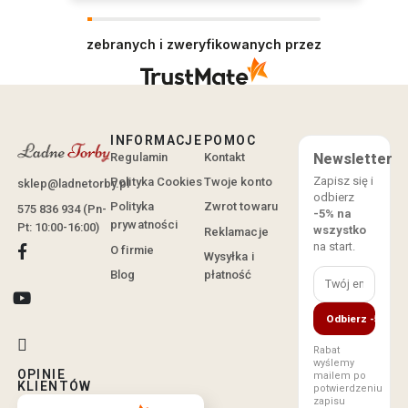
zebranych i zweryfikowanych przez
INFORMACJE
POMOC
Regulamin
Kontakt
Newsletter
Zapisz się i
Polityka Cookies
Twoje konto
sklep@ladnetorby.pl
odbierz
Polityka
Zwrot towaru
575 836 934 (Pn-
-5% na
prywatności
Pt: 10:00-16:00)
wszystko
Reklamacje
na start.
O firmie
Wysyłka i
Blog
płatność
Odbierz -5%
Rabat
wyślemy
OPINIE
mailem po
KLIENTÓW
potwierdzeniu
zapisu