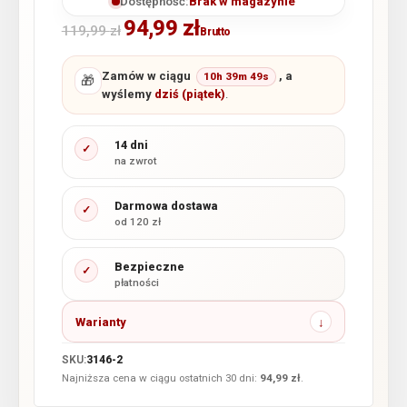
Dostępność:
Brak w magazynie
94,99
zł
119,99
zł
Brutto
Zamów w ciągu
, a
10h 39m 48s
🎁
wyślemy
dziś (piątek)
.
14 dni
✓
na zwrot
Darmowa dostawa
✓
od 120 zł
Bezpieczne
✓
płatności
Warianty
SKU:
3146-2
Najniższa cena w ciągu ostatnich 30 dni:
94,99
zł
.