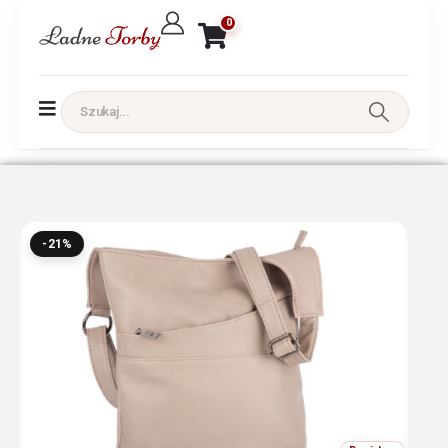
0
-21%