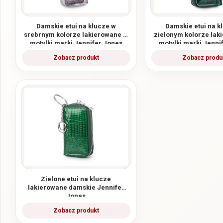
Damskie etui na klucze w
Damskie etui na k
srebrnym kolorze lakierowane w
zielonym kolorze lak
motylki marki Jennifer Jones
motylki marki Jenni
Zielone etui na klucze
lakierowane damskie Jennifer
Jones