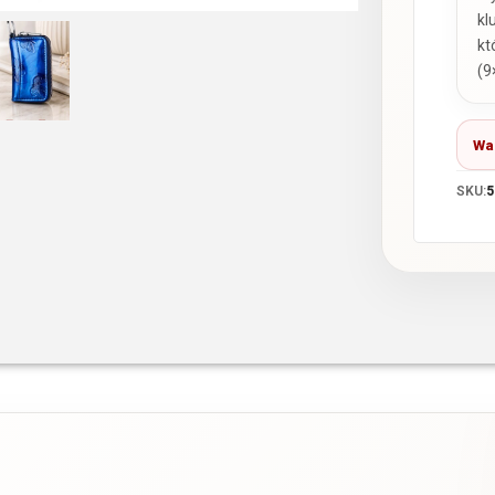
kl
kt
(9
Wa
SKU:
5