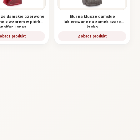
ucze damskie czerwone
Etui na klucze damskie
ne z wzorem w piórka
lakierowane na zamek szare
ennifer Jones
kroko