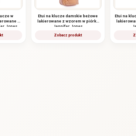
lucze w
Etui na klucze damskie beżowe
Etui na kl
ierowane w
lakierowane z wzorem w piórka
lakierowa
fer Jones
Jennifer Jones
J