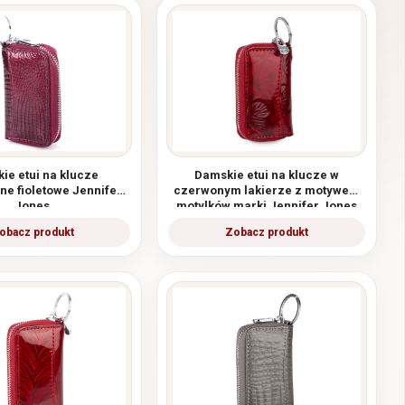
ie etui na klucze
Damskie etui na klucze w
ne fioletowe Jennifer
czerwonym lakierze z motywem
Jones
motylków marki Jennifer Jones