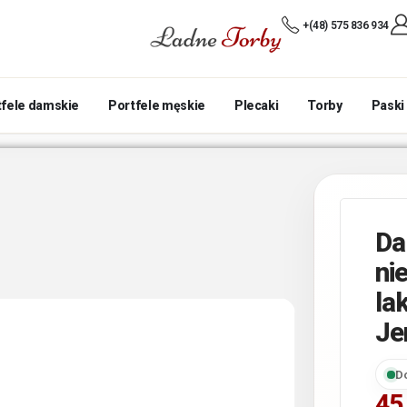
+(48) 575 836 934
tfele damskie
Portfele męskie
Plecaki
Torby
Paski
Da
ni
la
Je
D
45