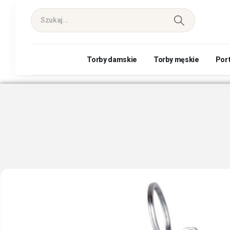
Torby damskie
Torby męskie
Por