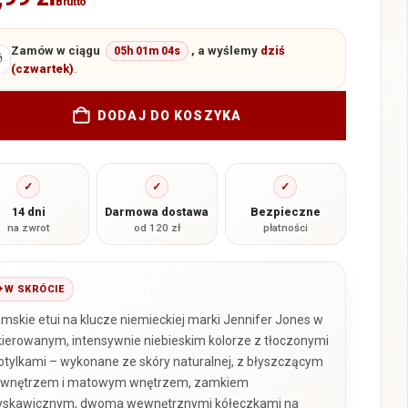
Brutto
Zamów w ciągu
, a wyślemy
dziś
05h 01m 03s

(czwartek)
.
DODAJ DO KOSZYKA
✓
✓
✓
14 dni
Darmowa dostawa
Bezpieczne
na zwrot
od 120 zł
płatności
W SKRÓCIE
mskie etui na klucze niemieckiej marki Jennifer Jones w
kierowanym, intensywnie niebieskim kolorze z tłoczonymi
tylkami – wykonane ze skóry naturalnej, z błyszczącym
wnętrzem i matowym wnętrzem, zamkiem
yskawicznym, dwoma wewnętrznymi kółeczkami na