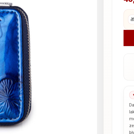

Da
la
mo
ze
bł