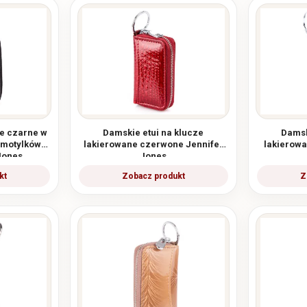
ze czarne w
Damskie etui na klucze
Damsk
 motylków
lakierowane czerwone Jennifer
lakierowa
Jones
Jones