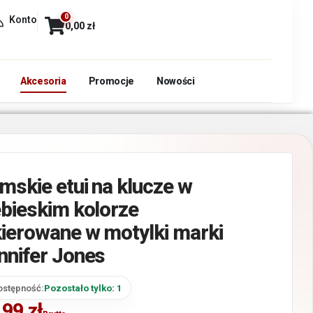
0
Konto
0,00
zł
Akcesoria
Promocje
Nowości
mskie etui na klucze w
ebieskim kolorze
kierowane w motylki marki
nnifer Jones
ostępność:
Pozostało tylko: 1
,99
zł