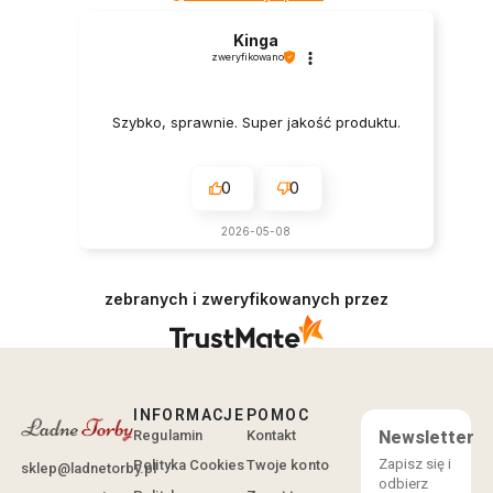
Kinga
zweryfikowano
Szybko, sprawnie. Super jakość produktu.
0
0
2026-05-08
zebranych i zweryfikowanych przez
INFORMACJE
POMOC
Regulamin
Kontakt
Newsletter
Zapisz się i
Polityka Cookies
Twoje konto
sklep@ladnetorby.pl
odbierz