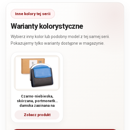
Warianty kolorystyczne
Czarno-niebieska,
skórzana, portmonetka
damska zapinana na
klasyczny metalowy
bigiel RFID