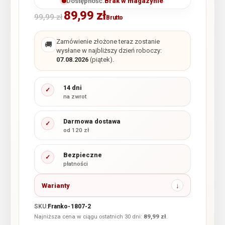
Dostępność:
Brak w magazynie
89,99
zł
99,99
zł
Brutto
Zamówienie złożone teraz zostanie
🚚
wysłane w najbliższy dzień roboczy:
07.08.2026
(piątek).
14 dni
✓
na zwrot
Darmowa dostawa
✓
od 120 zł
Bezpieczne
✓
płatności
Warianty
SKU:
Franko-1807-2
Najniższa cena w ciągu ostatnich 30 dni:
89,99
zł
.