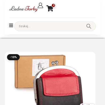
0
-10%