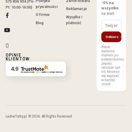
Polityka
Zwrot towaru
575 836 934 (Pn-
-5% na
prywatności
Pt: 10:00-16:00)
wszystko
Reklamacje
na start.
O firmie
Wysyłka i
Blog
płatność
Odbierz -5%
Rabat
wyślemy
OPINIE
mailem po
KLIENTÓW
potwierdzeniu
zapisu
(double opt-
4.9
in). Możesz
Na podstawie
7833
opinii
z całego okresu
się wypisać
w każdej
chwili.
LadneTorby.pl. © 2026. All Rights Reserved