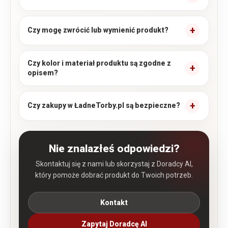
Czy mogę zwrócić lub wymienić produkt?
Czy kolor i materiał produktu są zgodne z
opisem?
Czy zakupy w ŁadneTorby.pl są bezpieczne?
Nie znalazłeś odpowiedzi?
Skontaktuj się z nami lub skorzystaj z Doradcy AI,
który pomoże dobrać produkt do Twoich potrzeb.
Kontakt
Zapytaj Doradcę AI