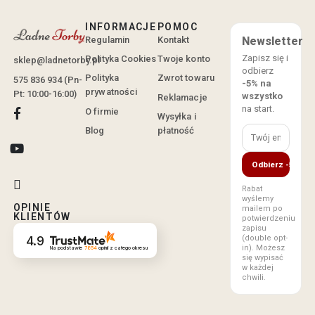
INFORMACJE
POMOC
Regulamin
Kontakt
Newsletter
Zapisz się i
Polityka Cookies
Twoje konto
sklep@ladnetorby.pl
odbierz
Polityka
Zwrot towaru
575 836 934 (Pn-
-5% na
prywatności
Pt: 10:00-16:00)
wszystko
Reklamacje
na start.
O firmie
Wysyłka i
Blog
płatność
Odbierz -5%
Rabat
wyślemy
OPINIE
mailem po
KLIENTÓW
potwierdzeniu
zapisu
(double opt-
4.9
in). Możesz
Na podstawie
7854
opinii
z całego okresu
się wypisać
w każdej
chwili.