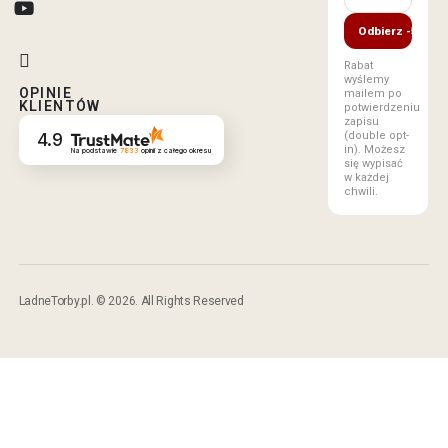
Odbierz -5%
Rabat
wyślemy
OPINIE
mailem po
KLIENTÓW
potwierdzeniu
zapisu
(double opt-
4.9
in). Możesz
Na podstawie
7833
opinii
z całego okresu
się wypisać
w każdej
chwili.
LadneTorby.pl. © 2026. All Rights Reserved