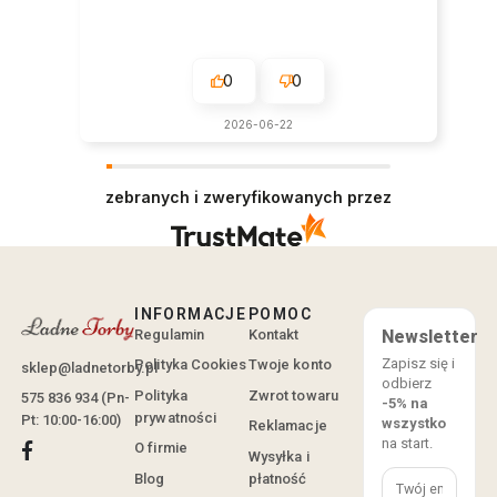
0
0
2026-06-22
zebranych i zweryfikowanych przez
INFORMACJE
POMOC
Regulamin
Kontakt
Newsletter
Zapisz się i
Polityka Cookies
Twoje konto
sklep@ladnetorby.pl
odbierz
Polityka
Zwrot towaru
575 836 934 (Pn-
-5% na
prywatności
Pt: 10:00-16:00)
wszystko
Reklamacje
na start.
O firmie
Wysyłka i
Blog
płatność