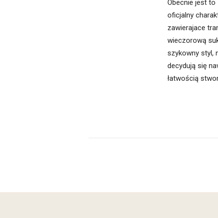
Obecnie jest to
oficjalny charak
zawierajace tra
wieczorową suki
szykowny styl, 
decydują się na
łatwością stwor