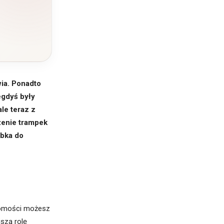
ia. Ponadto
egdyś były
le teraz z
żenie trampek
ebka do
ajomości możesz
szą rolę