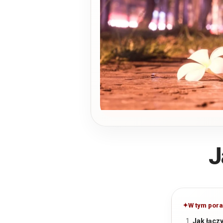
J
W tym pora
Jak łącz