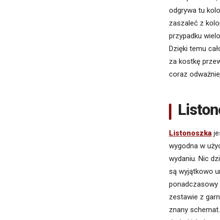
odgrywa tu kol
zaszaleć z kolo
przypadku wielo
Dzięki temu cało
za kostkę przew
coraz odważniej
Liston
Listonoszka
je
wygodna w użyci
wydaniu. Nic dz
są wyjątkowo un
ponadczasowy c
zestawie z garni
znany schemat.