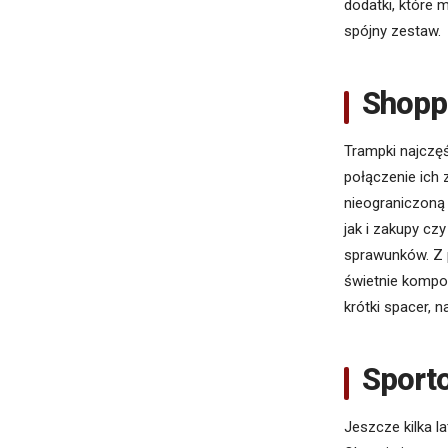
dodatki, które
spójny zestaw.
Shopp
Trampki najczęś
połączenie ich 
nieograniczoną 
jak i zakupy cz
sprawunków. Z 
świetnie kompon
krótki spacer, 
Sporto
Jeszcze kilka l