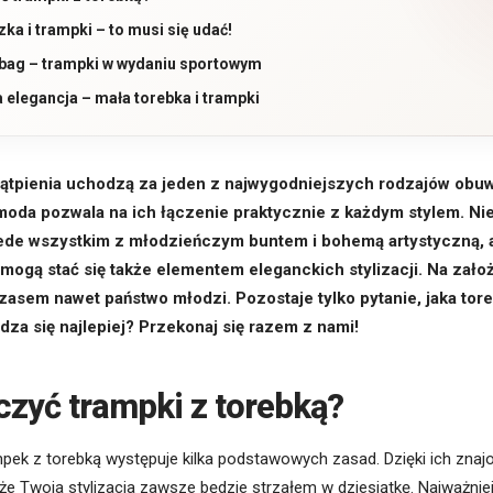
ka i trampki – to musi się udać!
bag – trampki w wydaniu sportowym
 elegancja – mała torebka i trampki
ątpienia uchodzą za jeden z najwygodniejszych rodzajów obuw
oda pozwala na ich łączenie praktycznie z każdym stylem. Ni
ede wszystkim z młodzieńczym buntem i bohemą artystyczną, a
ogą stać się także elementem eleganckich stylizacji. Na zało
zasem nawet państwo młodzi. Pozostaje tylko pytanie, jaka tor
za się najlepiej? Przekonaj się razem z nami!
czyć trampki z torebką?
mpek z torebką występuje kilka podstawowych zasad. Dzięki ich zn
e Twoja stylizacja zawsze będzie strzałem w dziesiątkę. Najważniej