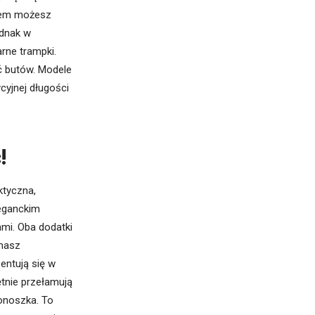
niem możesz
ednak w
rne trampki.
ść butów. Modele
cyjnej długości
!
ktyczna,
leganckim
ami. Oba dodatki
ymasz
entują się w
ętnie przełamują
onoszka. To