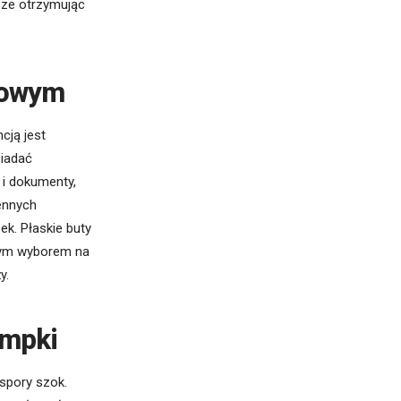
sze otrzymując
towym
cją jest
siadać
 i dokumenty,
iennych
k. Płaskie buty
lnym wyborem na
ży.
ampki
spory szok.