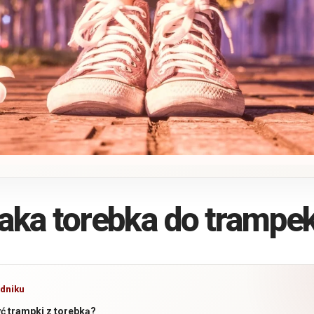
aka torebka do trampe
dniku
yć trampki z torebką?