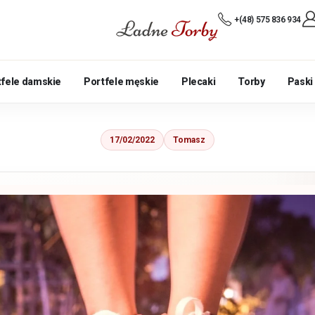
+(48) 575 836 934
tfele damskie
Portfele męskie
Plecaki
Torby
Paski
17/02/2022
Tomasz