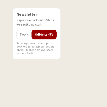
Newsletter
Zapisz się i odbierz
-5% na
wszystko
na start.
Odbierz -5%
Rabat wyślemy mailem po
potwierdzeniu zapisu (double
opt-in). Możesz się wypisać w
każdej chwili.