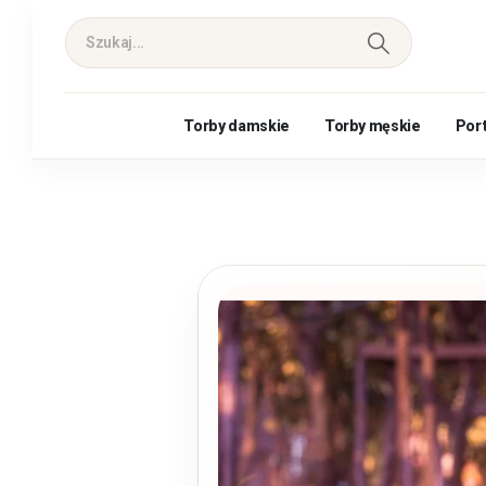
Torby damskie
Torby męskie
Por