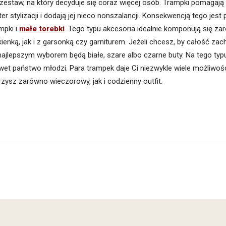
 zestaw, na który decyduje się coraz więcej osób. Trampki pomagaj
ter stylizacji i dodają jej nieco nonszalancji. Konsekwencją tego jest
mpki i
małe torebki
. Tego typu akcesoria idealnie komponują się za
enką, jak i z garsonką czy garniturem. Jeżeli chcesz, by całość za
najlepszym wyborem będą białe, szare albo czarne buty. Na tego ty
wet państwo młodzi. Para trampek daje Ci niezwykle wiele możliwości
zysz zarówno wieczorowy, jak i codzienny outfit.