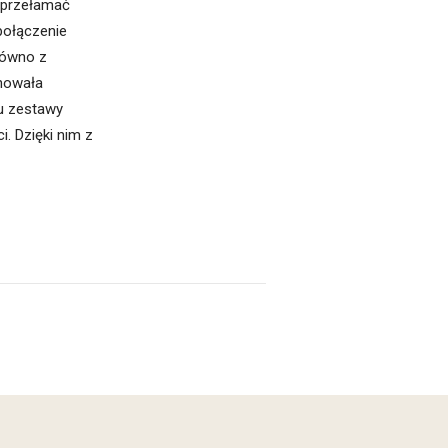
ą przełamać
 połączenie
równo z
chowała
pu zestawy
. Dzięki nim z