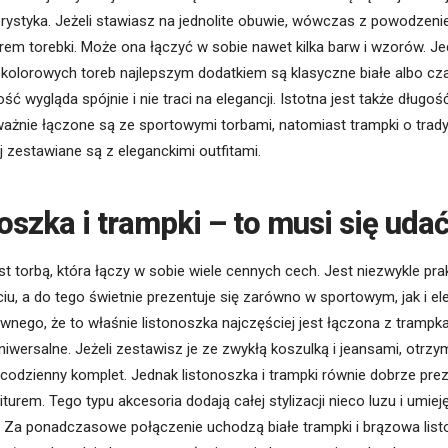
orystyka. Jeżeli stawiasz na jednolite obuwie, wówczas z powodze
rem torebki. Może ona łączyć w sobie nawet kilka barw i wzorów. J
kolorowych toreb najlepszym dodatkiem są klasyczne białe albo cza
ść wygląda spójnie i nie traci na elegancji. Istotna jest także długo
ażnie łączone są ze sportowymi torbami, natomiast trampki o trady
 zestawiane są z eleganckimi outfitami.
oszka i trampki – to musi się udać
st torbą, która łączy w sobie wiele cennych cech. Jest niezwykle pra
u, a do tego świetnie prezentuje się zarówno w sportowym, jak i e
iwnego, że to właśnie listonoszka najczęściej jest łączona z trampk
iwersalne. Jeżeli zestawisz je ze zwykłą koszulką i jeansami, otrz
odzienny komplet. Jednak listonoszka i trampki równie dobrze prez
turem. Tego typu akcesoria dodają całej stylizacji nieco luzu i umiej
 Za ponadczasowe połączenie uchodzą białe trampki i brązowa list