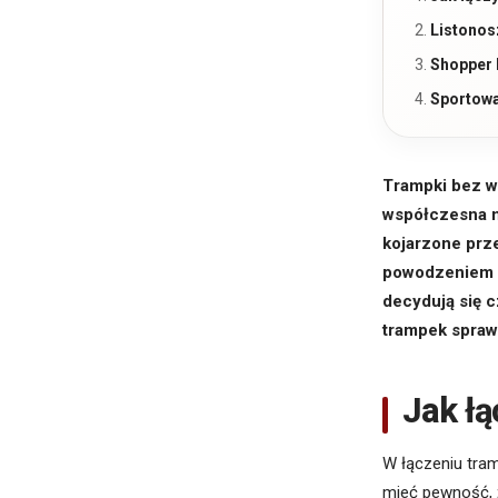
Listonosz
Shopper 
Sportowa
Trampki bez w
współczesna m
kojarzone prz
powodzeniem m
decydują się c
trampek sprawd
Jak łą
W łączeniu tra
mieć pewność, ż