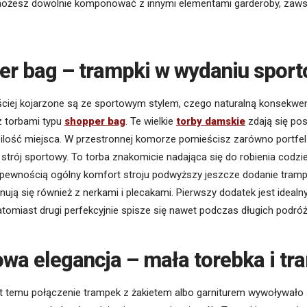
 możesz dowolnie komponować z innymi elementami garderoby, zaw
er bag – trampki w wydaniu spor
ciej kojarzone są ze sportowym stylem, czego naturalną konsekwen
z torbami typu
shopper bag
. Te wielkie
torby damskie
zdają się po
ilość miejsca. W przestronnej komorze pomieścisz zarówno portfel
y strój sportowy. To torba znakomicie nadająca się do robienia codz
pewnością ogólny komfort stroju podwyższy jeszcze dodanie trampe
ują się również z nerkami i plecakami. Pierwszy dodatek jest idea
natomiast drugi perfekcyjnie spisze się nawet podczas długich podró
wa elegancja – mała torebka i tr
at temu połączenie trampek z żakietem albo garniturem wywoływało 