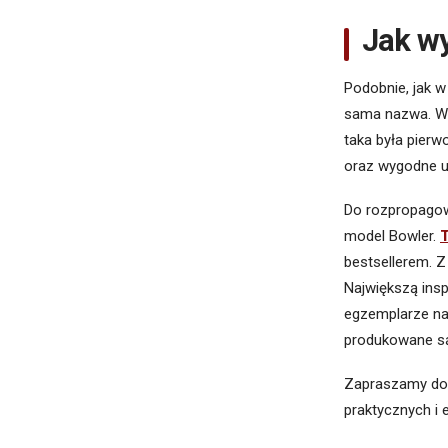
Jak w
Podobnie, jak w
sama nazwa. W b
taka była pierw
oraz wygodne u
Do rozpropagow
model Bowler.
bestsellerem. Z
Największą insp
egzemplarze naw
produkowane są 
Zapraszamy do 
praktycznych i 