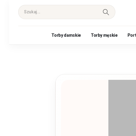
Torby damskie
Torby męskie
Por