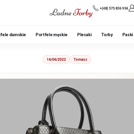
+(48) 575 836 934
tfele damskie
Portfele męskie
Plecaki
Torby
Paski
16/06/2022
Tomasz