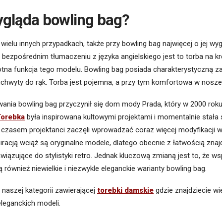
ygląda bowling bag?
 wielu innych przypadkach, także przy bowling bag najwięcej o jej wy
ezpośrednim tłumaczeniu z języka angielskiego jest to torba na krę
otna funkcja tego modelu. Bowling bag posiada charakterystyczną z
chwyty do rąk. Torba jest pojemna, a przy tym komfortowa w nosze
ania bowling bag przyczynił się dom mody Prada, który w 2000 roku
Torebka
była inspirowana kultowymi projektami i momentalnie stała 
 czasem projektanci zaczęli wprowadzać coraz więcej modyfikacji w
iracją wciąż są oryginalne modele, dlatego obecnie z łatwością znaj
iązujące do stylistyki retro. Jednak kluczową zmianą jest to, że w
również niewielkie i niezwykle eleganckie warianty bowling bag.
naszej kategorii zawierającej
torebki damskie
gdzie znajdziecie w
eleganckich modeli.