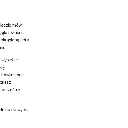
glądzie mówi
gle i właśnie
aokrągloną górę
niu.
 wypuścił
się
 bowling bag.
dziesz
spółcześnie
iele markowych,