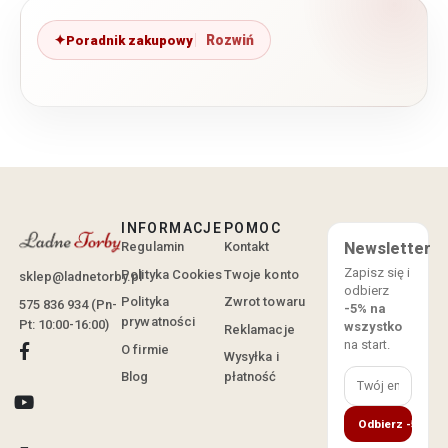
Poradnik zakupowy
INFORMACJE
POMOC
Regulamin
Kontakt
Newsletter
Zapisz się i
Polityka Cookies
Twoje konto
sklep@ladnetorby.pl
odbierz
Polityka
Zwrot towaru
575 836 934 (Pn-
-5% na
prywatności
Pt: 10:00-16:00)
wszystko
Reklamacje
na start.
O firmie
Wysyłka i
Blog
płatność
Odbierz -5%