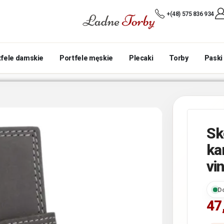
+(48) 575 836 934
tfele damskie
Portfele męskie
Plecaki
Torby
Paski
Sk
ka
vi
D
47