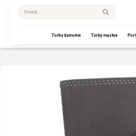
Torby damskie
Torby męskie
Por