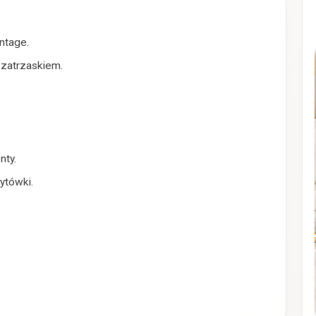
intage.
zatrzaskiem.
.
.
nty.
ytówki.