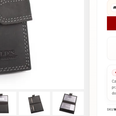

Cz
pr
do
SKU:
W