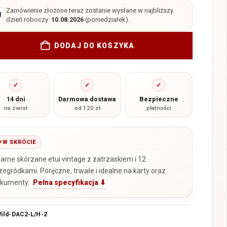
Zamówienie złożone teraz zostanie wysłane w najbliższy

dzień roboczy:
10.08.2026
(poniedziałek).
DODAJ DO KOSZYKA
✓
✓
✓
14 dni
Darmowa dostawa
Bezpieczne
na zwrot
od 120 zł
płatności
W SKRÓCIE
arne skórzane etui vintage z zatrzaskiem i 12
zegródkami. Poręczne, trwałe i idealne na karty oraz
kumenty.
Pełna specyfikacja ⬇
ild-DAC2-L/H-2