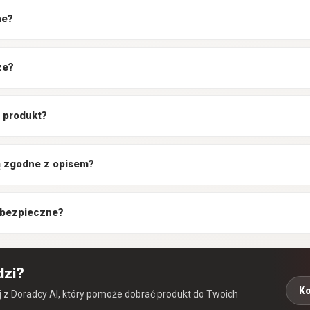
ne?
ze?
 produkt?
są zgodne z opisem?
 bezpieczne?
dzi?
Ko
aj z Doradcy AI, który pomoże dobrać produkt do Twoich