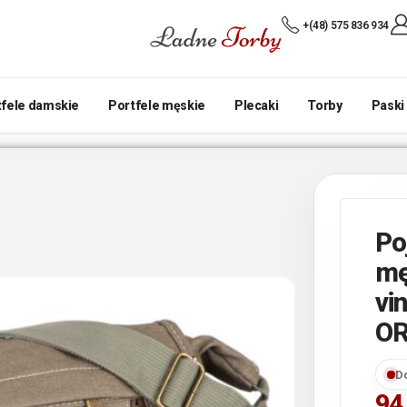
+(48) 575 836 934
tfele damskie
Portfele męskie
Plecaki
Torby
Paski
Po
mę
vi
OR
D
94