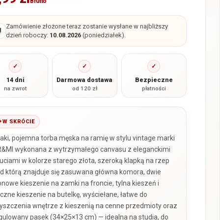
Brutto
Zamówienie złożone teraz zostanie wysłane w najbliższy

dzień roboczy:
10.08.2026
(poniedziałek).
✓
✓
✓
14 dni
Darmowa dostawa
Bezpieczne
na zwrot
od 120 zł
płatności
W SKRÓCIE
aki, pojemna torba męska na ramię w stylu vintage marki
&MI wykonana z wytrzymałego canvasu z eleganckimi
uciami w kolorze starego złota, szeroką klapką na rzep
d którą znajduje się zasuwana główna komora, dwie
onowe kieszenie na zamki na froncie, tylna kieszeń i
czne kieszenie na butelkę, wyściełane, łatwe do
yszczenia wnętrze z kieszenią na cenne przedmioty oraz
gulowany pasek (34×25×13 cm) — idealna na studia, do