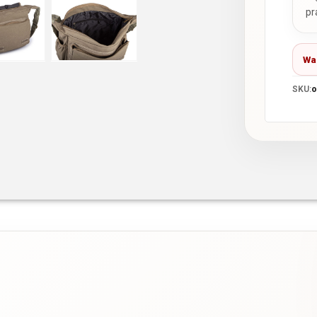
pr
Wa
SKU:
o