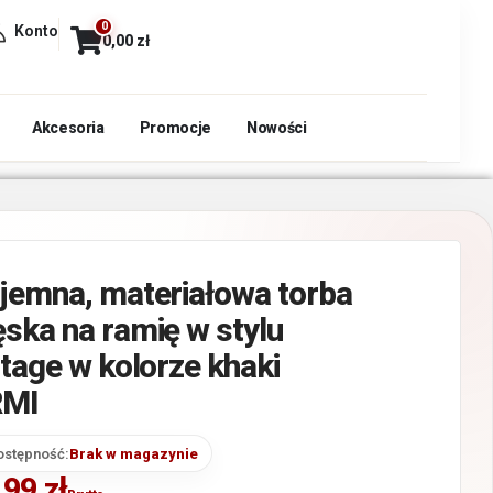
0
Konto
0,00
zł
Akcesoria
Promocje
Nowości
jemna, materiałowa torba
ska na ramię w stylu
ntage w kolorze khaki
MI
ostępność:
Brak w magazynie
,99
zł