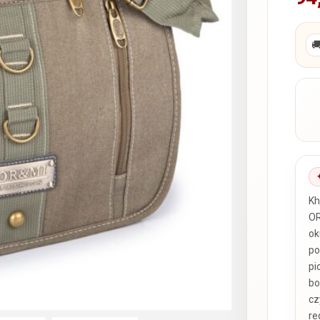

Kh
OR
ok
po
pi
bo
cz
re