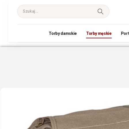
Torby damskie
Torby męskie
Por