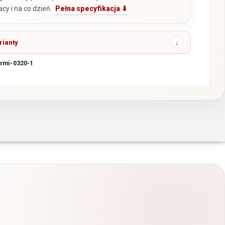
acy i na co dzień.
Pełna specyfikacja ⬇
rianty
rmi-0320-1