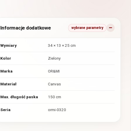
Informacje dodatkowe
wybrane parametry
Wymiary
34 × 13 × 25 cm
Kolor
Zielony
Marka
OR&MI
Materiał
Canvas
Max. długość paska
150 cm
Seria
ormi-0320