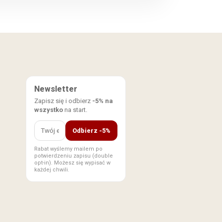
Newsletter
Zapisz się i odbierz
-5% na
wszystko
na start.
Odbierz -5%
Rabat wyślemy mailem po
potwierdzeniu zapisu (double
opt-in). Możesz się wypisać w
każdej chwili.