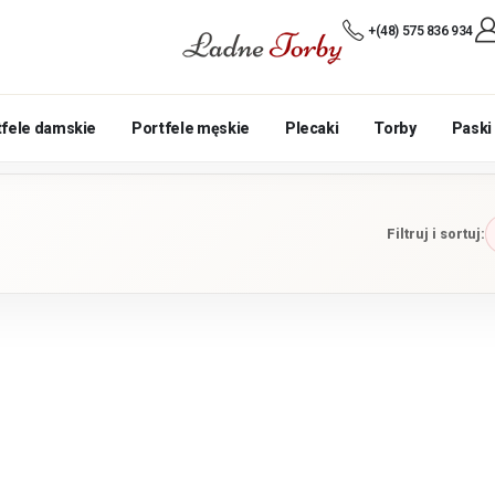
+(48) 575 836 934
tfele damskie
Portfele męskie
Plecaki
Torby
Paski
Filtruj i sortuj: