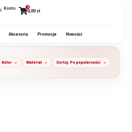
0
Konto
0,00
zł
Akcesoria
Promocje
Nowości
Kolor
Materiał
Sortuj: Po popularności