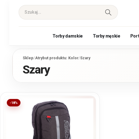
Torby damskie
Torby męskie
Por
Sklep
/
Atrybut produktu: Kolor
/
Szary
Szary
-18%