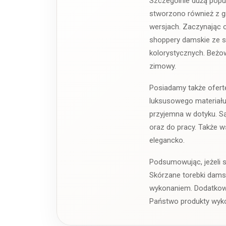
Szczególnie dużą popul
stworzono również z gr
wersjach. Zaczynając o
shoppery damskie ze s
kolorystycznych. Beżow
zimowy.
Posiadamy także ofert
luksusowego materiału.
przyjemna w dotyku. Są
oraz do pracy. Także w
elegancko.
Podsumowując, jeżeli s
Skórzane torebki dams
wykonaniem. Dodatkową 
Państwo produkty wyko