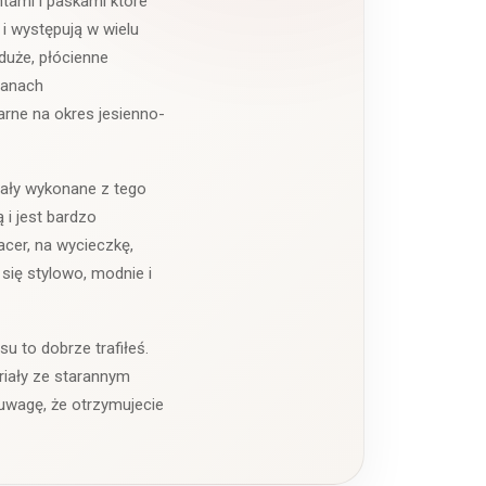
tami i paskami które
 i występują w wielu
duże, płócienne
ianach
arne na okres jesienno-
tały wykonane z tego
 i jest bardzo
acer, na wycieczkę,
się stylowo, modnie i
u to dobrze trafiłeś.
riały ze starannym
uwagę, że otrzymujecie