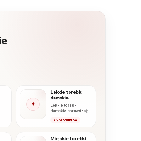
ie
Lekkie torebki
damskie
✦
Lekkie torebki
damskie sprawdzają
się na co dzień,
76 produktów
podczas spacerów,
zakupów i wyjazdów.
W tej kategorii…
Miejskie torebki