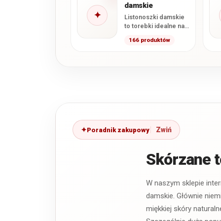
damskie
letnim. Kojarzą się z…
✦
Listonoszki damskie
to torebki idealne na
co dzień. Są
166 produktów
wygodne, praktyczne i
modne. W naszym
sklepie…
Poradnik zakupowy
Skórzane t
W naszym sklepie inte
damskie. Głównie niemi
miękkiej skóry natural