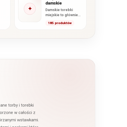
damskie
✦
Damskie torebki
miejskie to głównie
średniej wielkości,
185 produktów
wygodne modele z
paskiem na ramię.
Miejska torebka, jak…
ne torby i torebki
worzone w całości z
skórzanymi wstawkami.