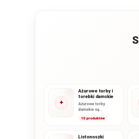
S
Ażurowe torby i
torebki damskie
✦
Ażurowe torby
damskie są
poszukiwanym
10 produktów
dodatkiem
galanteryjnym
szczególnie w
Listonoszki
okresie wiosennym i