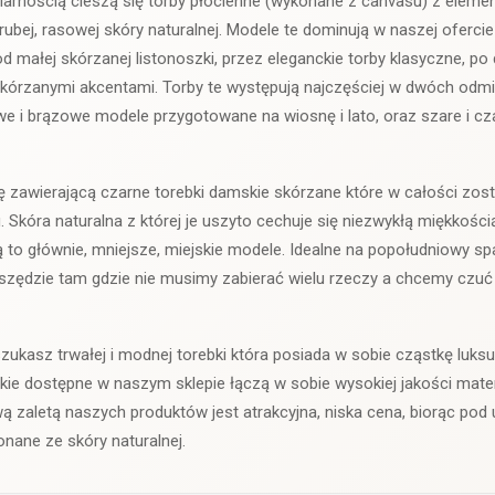
arnością cieszą się torby płócienne (wykonane z canvasu) z elemen
ubej, rasowej skóry naturalnej. Modele te dominują w naszej ofercie
d małej skórzanej listonoszki, przez eleganckie torby klasyczne, po 
kórzanymi akcentami. Torby te występują najczęściej w dwóch odm
e i brązowe modele przygotowane na wiosnę i lato, oraz szare i cz
ę zawierającą czarne torebki damskie skórzane które w całości zos
 Skóra naturalna z której je uszyto cechuje się niezwykłą miękkością
 to głównie, mniejsze, miejskie modele. Idealne na popołudniowy sp
szędzie tam gdzie nie musimy zabierać wielu rzeczy a chcemy czuć 
zukasz trwałej i modnej torebki która posiada w sobie cząstkę luksus
kie dostępne w naszym sklepie łączą w sobie wysokiej jakości mate
zaletą naszych produktów jest atrakcyjna, niska cena, biorąc pod 
nane ze skóry naturalnej.