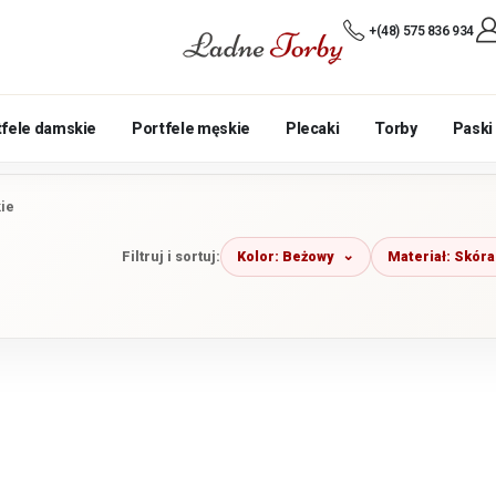
+(48) 575 836 934
tfele damskie
Portfele męskie
Plecaki
Torby
Paski
kie
Kolor: Beżowy
Materiał: Skóra
Filtruj i sortuj: