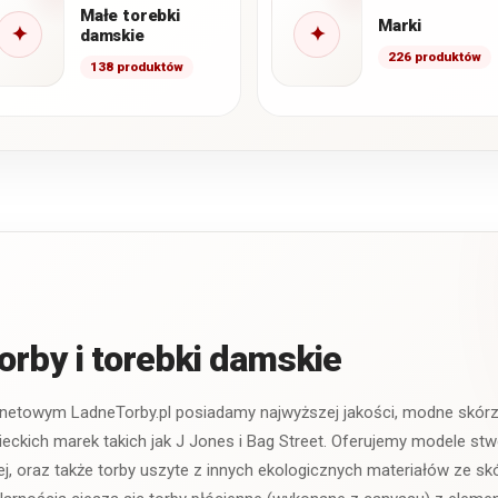
Małe torebki
Marki
✦
✦
damskie
226 produktów
138 produktów
orby i torebki damskie
rnetowym LadneTorby.pl posiadamy najwyższej jakości, modne skórza
eckich marek takich jak J Jones i Bag Street. Oferujemy modele st
nej, oraz także torby uszyte z innych ekologicznych materiałów ze 