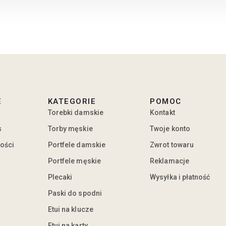
E
KATEGORIE
POMOC
Torebki damskie
Kontakt
s
Torby męskie
Twoje konto
ności
Portfele damskie
Zwrot towaru
Portfele męskie
Reklamacje
Plecaki
Wysyłka i płatność
Paski do spodni
Etui na klucze
Etui na karty