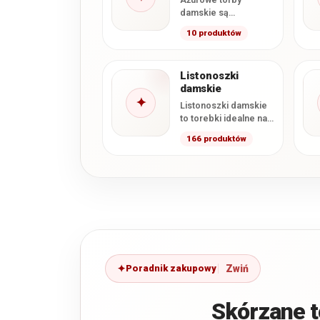
damskie są
poszukiwanym
10 produktów
dodatkiem
galanteryjnym
szczególnie w
Listonoszki
okresie wiosennym i
damskie
letnim. Kojarzą się z…
✦
Listonoszki damskie
to torebki idealne na
co dzień. Są
166 produktów
wygodne, praktyczne i
modne. W naszym
sklepie…
Poradnik zakupowy
Skórzane t