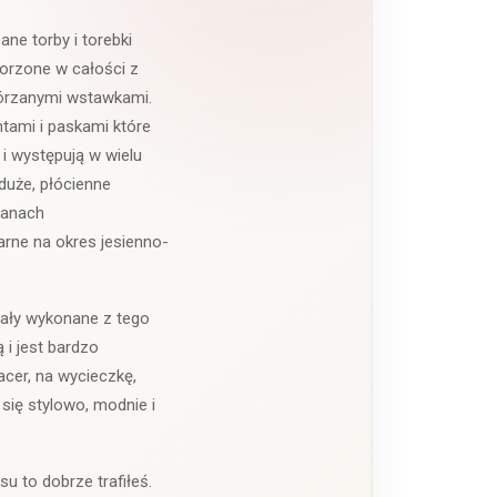
ne torby i torebki
worzone w całości z
skórzanymi wstawkami.
tami i paskami które
 i występują w wielu
duże, płócienne
ianach
arne na okres jesienno-
tały wykonane z tego
 i jest bardzo
acer, na wycieczkę,
się stylowo, modnie i
u to dobrze trafiłeś.