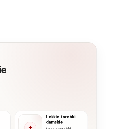
ie
Lekkie torebki
damskie
✦
Lekkie torebki