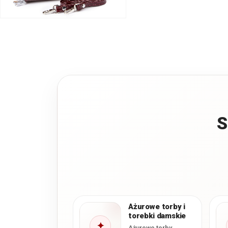
S
Ażurowe torby i
torebki damskie
✦
Ażurowe torby