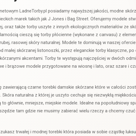
rnetowym LadneTorby.pl posiadamy najwyższej jakości, modne skórza
eckich marek takich jak J Jones i Bag Street. Oferujemy modele st
nej, oraz także torby uszyte z innych ekologicznych materiałów ze 
arnością cieszą się torby płócienne (wykonane z canvasu) z elemen
ubej, rasowej skóry naturalnej. Modele te dominują w naszej ofercie
d małej skórzanej listonoszki, przez eleganckie torby klasyczne, po 
kórzanymi akcentami. Torby te występują najczęściej w dwóch odm
e i brązowe modele przygotowane na wiosnę i lato, oraz szare i cz
ę zawierającą czarne torebki damskie skórzane które w całości zos
 Skóra naturalna z której je uszyto cechuje się niezwykłą miękkością
 to głównie, mniejsze, miejskie modele. Idealne na popołudniowy sp
szędzie tam gdzie nie musimy zabierać wielu rzeczy a chcemy czuć 
zukasz trwałej i modnej torebki która posiada w sobie cząstkę luksus