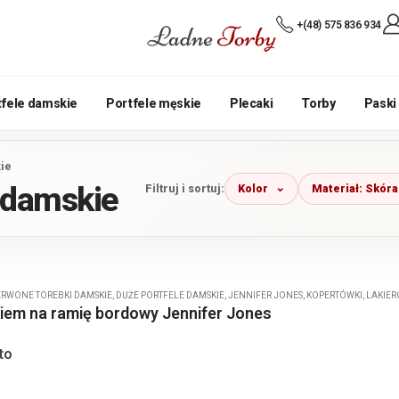
+(48) 575 836 934
tfele damskie
Portfele męskie
Plecaki
Torby
Paski
kie
i damskie
Kolor
Materiał: Skóra
Filtruj i sortuj:
RWONE TOREBKI DAMSKIE
,
DUŻE PORTFELE DAMSKIE
,
JENNIFER JONES
,
KOPERTÓWKI
,
LAKIER
kiem na ramię bordowy Jennifer Jones
to