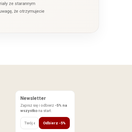
riały ze starannym
uwagę, że otrzymujecie
Newsletter
Zapisz się i odbierz
-5% na
wszystko
na start.
Odbierz -5%