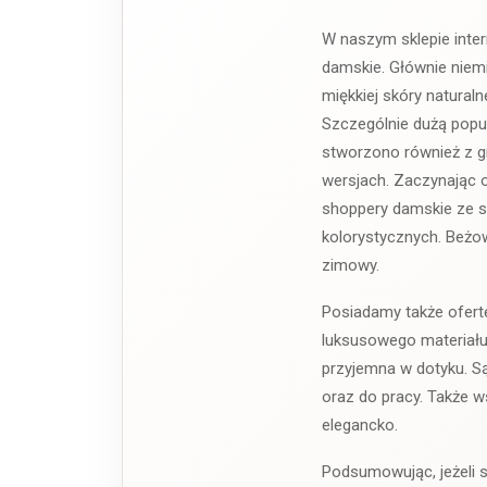
W naszym sklepie inte
damskie. Głównie niemi
miękkiej skóry natural
Szczególnie dużą popul
stworzono również z gr
wersjach. Zaczynając o
shoppery damskie ze s
kolorystycznych. Beżow
zimowy.
Posiadamy także ofert
luksusowego materiału.
przyjemna w dotyku. Są
oraz do pracy. Także w
elegancko.
Podsumowując, jeżeli s