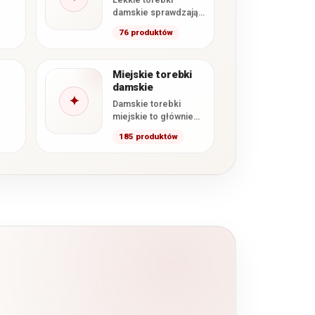
damskie sprawdzają
się na co dzień,
76 produktów
podczas spacerów,
zakupów i wyjazdów.
W tej kategorii…
Miejskie torebki
damskie
✦
Damskie torebki
miejskie to głównie
średniej wielkości,
185 produktów
wygodne modele z
paskiem na ramię.
Miejska torebka, jak…