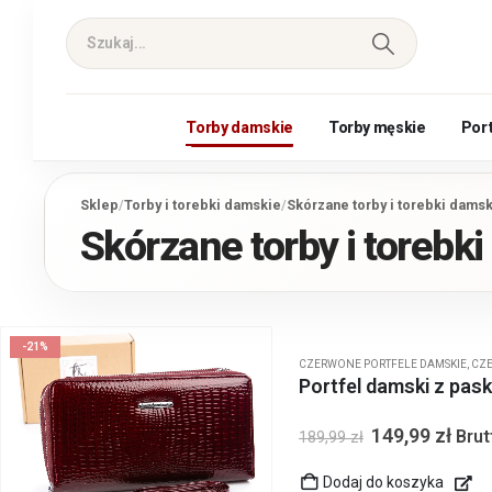
Torby damskie
Torby męskie
Por
Sklep
/
Torby i torebki damskie
/
Skórzane torby i torebki dams
Skórzane torby i torebk
-21%
CZERWONE PORTFELE DAMSKIE
,
CZE
Portfel damski z pas
149,99
zł
Brut
189,99
zł
Dodaj do koszyka