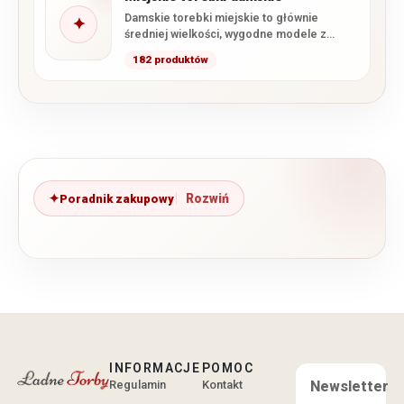
Damskie torebki miejskie to głównie
✦
średniej wielkości, wygodne modele z
paskiem na ramię. Miejska torebka, jak…
182 produktów
Poradnik zakupowy
INFORMACJE
POMOC
Regulamin
Kontakt
Newsletter