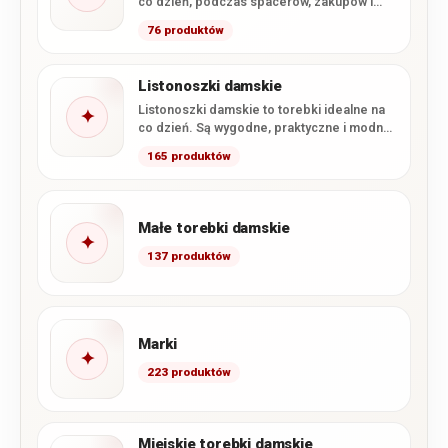
co dzień, podczas spacerów, zakupów i
wyjazdów. W tej kategorii…
76 produktów
Listonoszki damskie
Listonoszki damskie to torebki idealne na
✦
co dzień. Są wygodne, praktyczne i modne.
W naszym sklepie…
165 produktów
Małe torebki damskie
✦
137 produktów
Marki
✦
223 produktów
Miejskie torebki damskie