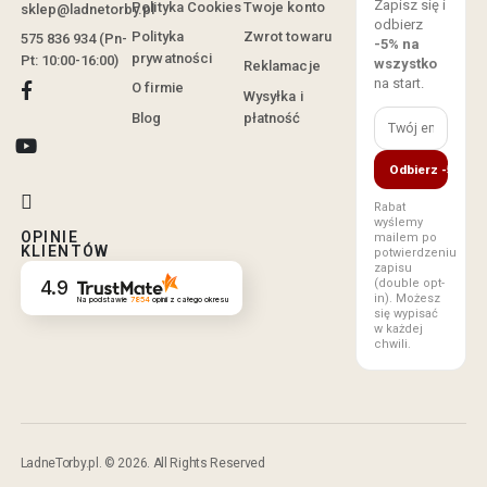
Zapisz się i
Polityka Cookies
Twoje konto
sklep@ladnetorby.pl
odbierz
Polityka
Zwrot towaru
575 836 934 (Pn-
-5% na
prywatności
Pt: 10:00-16:00)
wszystko
Reklamacje
na start.
O firmie
Wysyłka i
Blog
płatność
Odbierz -5%
Rabat
wyślemy
OPINIE
mailem po
KLIENTÓW
potwierdzeniu
zapisu
(double opt-
4.9
in). Możesz
Na podstawie
7854
opinii
z całego okresu
się wypisać
w każdej
chwili.
LadneTorby.pl. © 2026. All Rights Reserved