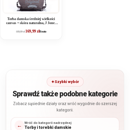
Torba damska średniej wielkości
canvas + skóra naturalna, J Jones
szara
169,99
zł
189,99
zł
Brutto
Szybki wybór
Sprawdź także podobne kategorie
Zobacz sąsiednie działy oraz wróć wygodnie do szerszej
kategorii.
Wróć do kategorii nadrzędnej
←
Torby i torebki damskie