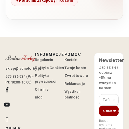
Poradnik zakupowy
INFORMACJE
POMOC
Regulamin
Kontakt
Newsletter
Zapisz się i
Polityka Cookies
Twoje konto
sklep@ladnetorby.pl
odbierz
Polityka
Zwrot towaru
575 836 934 (Pn-
-5% na
prywatności
Pt: 10:00-16:00)
wszystko
Reklamacje
na start.
O firmie
Wysyłka i
Blog
płatność
Odbierz -5%
Rabat
wyślemy
OPINIE
mailem po