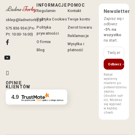
INFORMACJE
POMOC
Regulamin
Kontakt
Newsletter
Zapisz się i
Polityka Cookies
Twoje konto
sklep@ladnetorby.pl
odbierz
Polityka
Zwrot towaru
575 836 934 (Pn-
-5% na
prywatności
Pt: 10:00-16:00)
wszystko
Reklamacje
na start.
O firmie
Wysyłka i
Blog
płatność
Odbierz -5%
Rabat
wyślemy
OPINIE
mailem po
KLIENTÓW
potwierdzeniu
zapisu
(double opt-
4.9
in). Możesz
Na podstawie
7849
opinii
z całego okresu
się wypisać
w każdej
chwili.