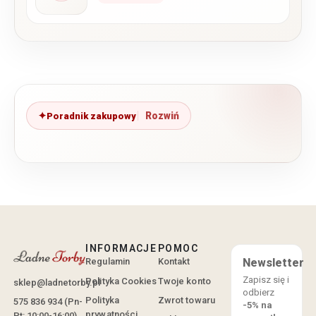
Poradnik zakupowy
INFORMACJE
POMOC
Regulamin
Kontakt
Newsletter
Zapisz się i
Polityka Cookies
Twoje konto
sklep@ladnetorby.pl
odbierz
Polityka
Zwrot towaru
575 836 934 (Pn-
-5% na
prywatności
Pt: 10:00-16:00)