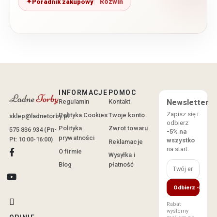
Poradnik zakupowy
INFORMACJE
POMOC
Regulamin
Kontakt
Newsletter
Zapisz się i
Polityka Cookies
Twoje konto
sklep@ladnetorby.pl
odbierz
Polityka
Zwrot towaru
575 836 934 (Pn-
-5% na
prywatności
Pt: 10:00-16:00)
wszystko
Reklamacje
na start.
O firmie
Wysyłka i
Blog
płatność
Odbierz -5%
Rabat
wyślemy