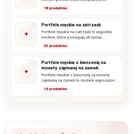
zamkiem błyskawicznym. Takie rozwiązanie
18 produktów
skutecznie…
Portfele męskie na zatrzask
Portfele męskie na zatrzask to wygodne
✦
modele, które pomagają utrzymać
zawartość na swoim miejscu i zapobiegają…
55 produktów
Portfele męskie z kieszenią na
monety zapinaną na zamek
✦
Portfele męskie z kieszenią na monety
zapinaną na zamek to modele wyposażone
w osobną bilonówkę zamykaną…
14 produktów