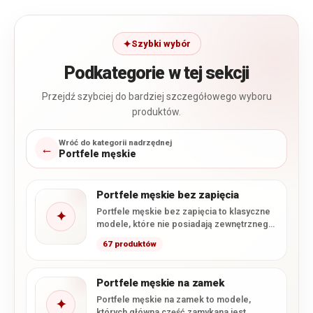
Szybki wybór
Podkategorie w tej sekcji
Przejdź szybciej do bardziej szczegółowego wyboru
produktów.
Wróć do kategorii nadrzędnej
←
Portfele męskie
Portfele męskie bez zapięcia
Portfele męskie bez zapięcia to klasyczne
✦
modele, które nie posiadają zewnętrznego
zatrzasku ani zamka zamykającego
67 produktów
główną…
Portfele męskie na zamek
Portfele męskie na zamek to modele,
✦
których główna część zamykana jest